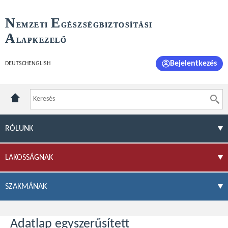
N
E
EMZETI
GÉSZSÉGBIZTOSÍTÁSI
A
LAPKEZELŐ
Bejelentkezés
DEUTSCH
ENGLISH
RÓLUNK
LAKOSSÁGNAK
SZAKMÁNAK
Adatlap egyszerűsített