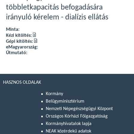
többletkapacitás befogadására
irányuló kérelem - dialízis ellátás
Minta:
Kézi kitöltés:
Gépi kitöltés:
eMagyarország:
Útmutató:
HASZNOS OLDALAK
Kormány
Belügyminisztérium
Nemzeti Népegészségügyi Központ
Országos Kórházi Főigazgatóság
Kormányhivatalok lapja
NEAK közérdekű adatok