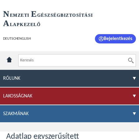
N
E
EMZETI
GÉSZSÉGBIZTOSÍTÁSI
A
LAPKEZELŐ
Bejelentkezés
DEUTSCH
ENGLISH
RÓLUNK
LAKOSSÁGNAK
SZAKMÁNAK
Adatlap egyszerűsített