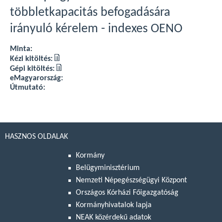
többletkapacitás befogadására
irányuló kérelem - indexes OENO
Minta:
Kézi kitöltés:
Gépi kitöltés:
eMagyarország:
Útmutató:
HASZNOS OLDALAK
Kormány
Belügyminisztérium
Nemzeti Népegészségügyi Központ
Országos Kórházi Főigazgatóság
Kormányhivatalok lapja
NEAK közérdekű adatok