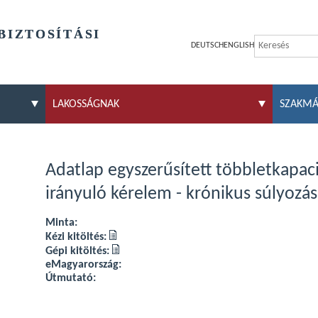
BIZTOSÍTÁSI
DEUTSCH
ENGLISH
LAKOSSÁGNAK
SZAKM
Adatlap egyszerűsített többletkapac
irányuló kérelem - krónikus súlyozás
Minta:
Kézi kitöltés:
Gépi kitöltés:
eMagyarország:
Útmutató: