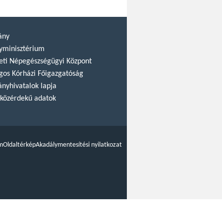
ány
yminisztérium
ti Népegészségügyi Központ
gos Kórházi Főigazgatóság
nyhivatalok lapja
közérdekű adatok
m
Oldaltérkép
Akadálymentesítési nyilatkozat