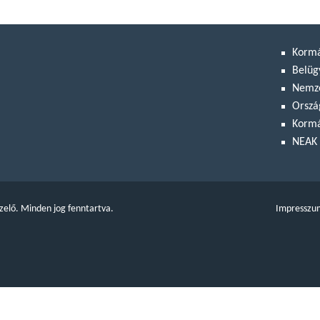
Korm
Belüg
Nemze
Orszá
Kormá
NEAK 
zelő. Minden jog fenntartva.
Impresszu