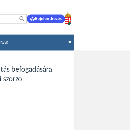
Bejelentkezés
ÁNAK
itás befogadására
i szorzó