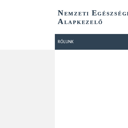
N
E
EMZETI
GÉSZSÉG
A
LAPKEZELŐ
RÓLUNK