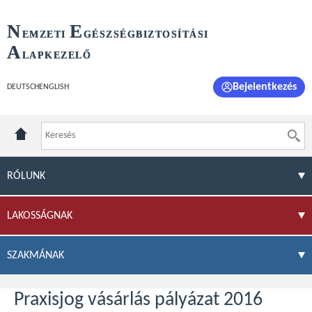
N
E
EMZETI
GÉSZSÉGBIZTOSÍTÁSI
A
LAPKEZELŐ
Bejelentkezés
DEUTSCH
ENGLISH
RÓLUNK
LAKOSSÁGNAK
SZAKMÁNAK
Praxisjog vásárlás pályázat 2016