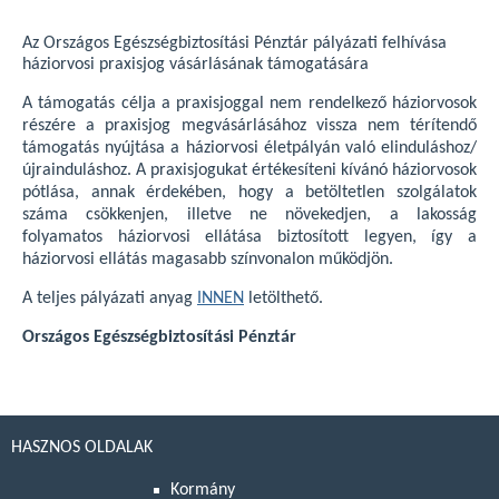
Az Országos Egészségbiztosítási Pénztár pályázati felhívása
háziorvosi praxisjog vásárlásának támogatására
A támogatás célja a praxisjoggal nem rendelkező háziorvosok
részére a praxisjog megvásárlásához vissza nem térítendő
támogatás nyújtása a háziorvosi életpályán való elinduláshoz/
újrainduláshoz. A praxisjogukat értékesíteni kívánó háziorvosok
pótlása, annak érdekében, hogy a betöltetlen szolgálatok
száma csökkenjen, illetve ne növekedjen, a lakosság
folyamatos háziorvosi ellátása biztosított legyen, így a
háziorvosi ellátás magasabb színvonalon működjön.
A teljes pályázati anyag
INNEN
letölthető.
Országos Egészségbiztosítási Pénztár
HASZNOS OLDALAK
Kormány