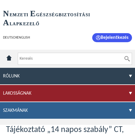
N
E
EMZETI
GÉSZSÉGBIZTOSÍTÁSI
A
LAPKEZELŐ
Bejelentkezés
DEUTSCH
ENGLISH
RÓLUNK
LAKOSSÁGNAK
SZAKMÁNAK
Tájékoztató „14 napos szabály” CT,