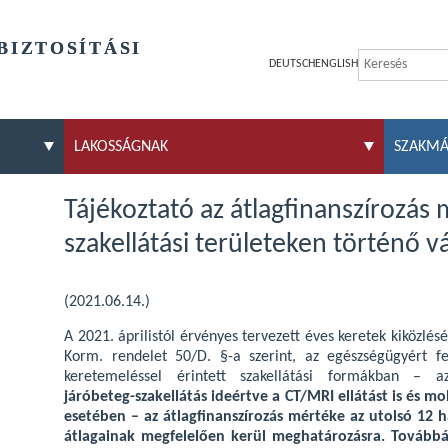
BIZTOSÍTÁSI
DEUTSCH
ENGLISH
LAKOSSÁGNAK
SZAKM
Tájékoztató az átlagfinanszírozás
szakellátási területeken történő v
(2021.06.14.)
A 2021. áprilistól érvényes tervezett éves keretek kiközlés
Korm. rendelet 50/D. §-a szerint, az egészségügyért fe
keretemeléssel érintett szakellátási formákban – 
járóbeteg-szakellátás ideértve a CT/MRI ellátást is és mol
esetében – az átlagfinanszírozás mértéke az utolsó 12 ha
átlagainak megfelelően kerül meghatározásra. Továbbá