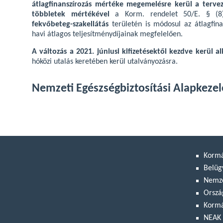
átlagfinanszírozás mértéke megemelésre kerül a terve
többletek mértékével
a Korm. rendelet 50/E. § (8
fekvőbeteg-szakellátás
területén is módosul az átlagfin
havi átlagos teljesítménydíjainak megfelelően.
A változás a 2021. júniusi kifizetésektől kezdve kerül a
hóközi utalás keretében kerül utalványozásra.
Nemzeti Egészségbiztosítási Alapkezel
Korm
Belüg
Nemze
Orszá
Kormá
NEAK 