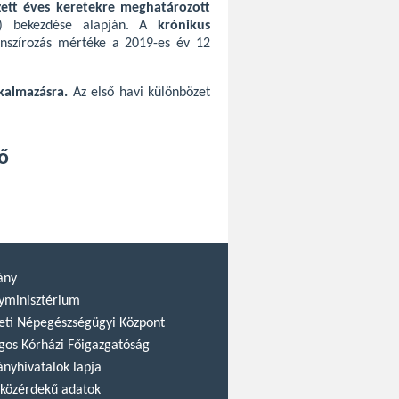
zett éves keretekre meghatározott
) bekezdése alapján. A
krónikus
anszírozás mértéke a 2019-es év 12
lkalmazásra.
Az első havi különbözet
ő
ány
yminisztérium
ti Népegészségügyi Központ
gos Kórházi Főigazgatóság
nyhivatalok lapja
közérdekű adatok