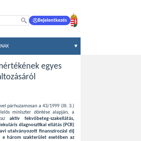
Bejelentkezés
ÁNAK
 mértékének egyes
áltozásáról
ével párhuzamosan a 43/1999 (III. 3.)
lelős miniszter döntése alapján, a
azaz
aktív fekvőbeteg-szakellátás,
ekuláris diagnosztikai ellátás (PCR)
vi utalványozott finanszírozási díj
 e három szakterület esetében az