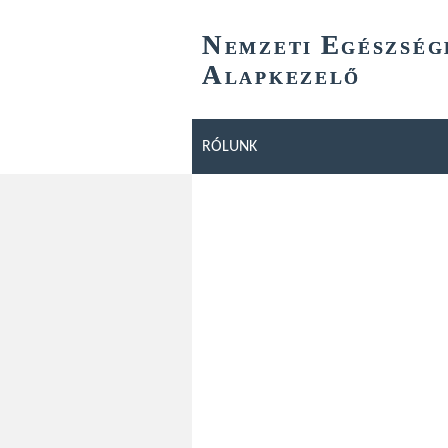
N
E
EMZETI
GÉSZSÉG
A
LAPKEZELŐ
RÓLUNK