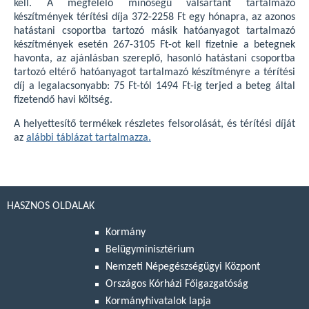
kell. A megfelelő minőségű valsartant tartalmazó
készítmények térítési díja 372-2258 Ft egy hónapra, az azonos
hatástani csoportba tartozó másik hatóanyagot tartalmazó
készítmények esetén 267-3105 Ft-ot kell fizetnie a betegnek
havonta, az ajánlásban szereplő, hasonló hatástani csoportba
tartozó eltérő hatóanyagot tartalmazó készítményre a térítési
díj a legalacsonyabb: 75 Ft-tól 1494 Ft-ig terjed a beteg által
fizetendő havi költség.
A helyettesítő termékek részletes felsorolását, és térítési díját
az
alábbi táblázat tartalmazza.
HASZNOS OLDALAK
Kormány
Belügyminisztérium
Nemzeti Népegészségügyi Központ
Országos Kórházi Főigazgatóság
Kormányhivatalok lapja