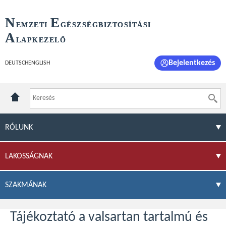
N
E
EMZETI
GÉSZSÉGBIZTOSÍTÁSI
A
LAPKEZELŐ
Bejelentkezés
DEUTSCH
ENGLISH
RÓLUNK
LAKOSSÁGNAK
SZAKMÁNAK
Tájékoztató a valsartan tartalmú és