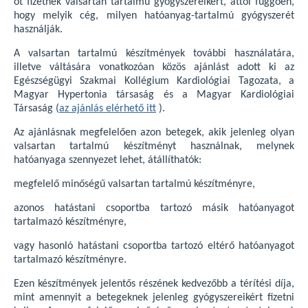
ot fizetnek valsartan tartalmú gyógyszereikért, attól függően,
hogy melyik cég, milyen hatóanyag-tartalmú gyógyszerét
használják.
A valsartan tartalmú készítmények további használatára,
illetve váltására vonatkozóan közös ajánlást adott ki az
Egészségügyi Szakmai Kollégium Kardiológiai Tagozata, a
Magyar Hypertonia társaság és a Magyar Kardiológiai
Társaság (
az ajánlás elérhető itt
).
Az ajánlásnak megfelelően azon betegek, akik jelenleg olyan
valsartan tartalmú készítményt használnak, melynek
hatóanyaga szennyezet lehet, átállíthatók:
megfelelő minőségű valsartan tartalmú készítményre,
azonos hatástani csoportba tartozó másik hatóanyagot
tartalmazó készítményre,
vagy hasonló hatástani csoportba tartozó eltérő hatóanyagot
tartalmazó készítményre.
Ezen készítmények jelentős részének kedvezőbb a térítési díja,
mint amennyit a betegeknek jelenleg gyógyszereikért fizetni