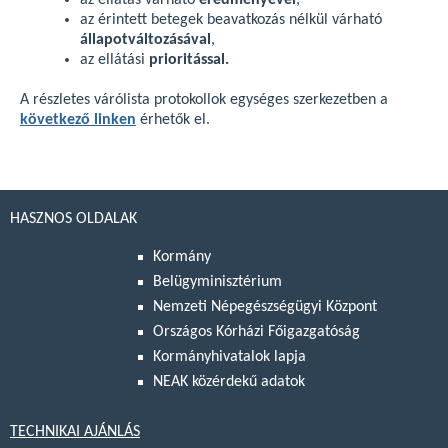
az ellátás várható
eredményével
,
az érintett betegek beavatkozás nélkül várható
állapotváltozásával
,
az ellátási
prioritással.
A részletes várólista protokollok egységes szerkezetben a
következő linken
érhetők el.
HASZNOS OLDALAK
Kormány
Belügyminisztérium
Nemzeti Népegészségügyi Központ
Országos Kórházi Főigazgatóság
Kormányhivatalok lapja
NEAK közérdekű adatok
TECHNIKAI AJÁNLÁS