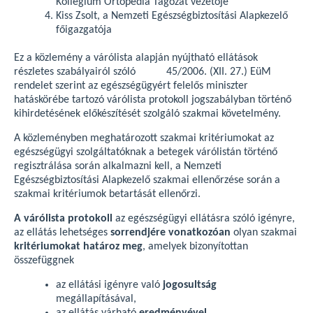
Kollégium Ortopédia Tagozat vezetője
Kiss Zsolt, a Nemzeti Egészségbiztosítási Alapkezelő
főigazgatója
Ez a közlemény a várólista alapján nyújtható ellátások
részletes szabályairól szóló 45/2006. (XII. 27.) EüM
rendelet szerint az egészségügyért felelős miniszter
hatáskörébe tartozó várólista protokoll jogszabályban történő
kihirdetésének előkészítését szolgáló szakmai követelmény.
A közleményben meghatározott szakmai kritériumokat az
egészségügyi szolgáltatóknak a betegek várólistán történő
regisztrálása során alkalmazni kell, a Nemzeti
Egészségbiztosítási Alapkezelő szakmai ellenőrzése során a
szakmai kritériumok betartását ellenőrzi.
A várólista protokoll
az egészségügyi ellátásra szóló igényre,
az ellátás lehetséges
sorrendjére vonatkozóan
olyan szakmai
kritériumokat határoz meg
, amelyek bizonyítottan
összefüggnek
az ellátási igényre való
jogosultság
megállapításával,