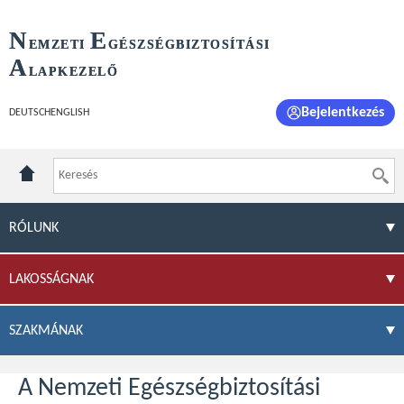
N
E
EMZETI
GÉSZSÉGBIZTOSÍTÁSI
A
LAPKEZELŐ
Bejelentkezés
DEUTSCH
ENGLISH
RÓLUNK
LAKOSSÁGNAK
SZAKMÁNAK
A Nemzeti Egészségbiztosítási