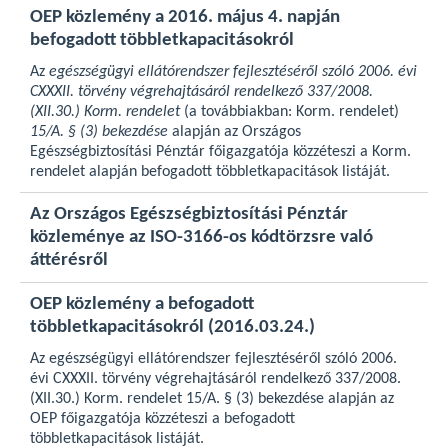
OEP közlemény a 2016. május 4. napján
befogadott többletkapacitásokról
Az
egészségügyi ellátórendszer fejlesztéséről szóló 2006. évi
CXXXII. törvény végrehajtásáról rendelkező 337/2008.
(XII.30.) Korm. rendelet
(a továbbiakban: Korm. rendelet)
15/A. § (3) bekezdése
alapján az Országos
Egészségbiztosítási Pénztár főigazgatója közzéteszi a Korm.
rendelet alapján befogadott többletkapacitások listáját.
Az Országos Egészségbiztosítási Pénztár
közleménye az ISO-3166-os kódtörzsre való
áttérésről
OEP közlemény a befogadott
többletkapacitásokról (2016.03.24.)
Az egészségügyi ellátórendszer fejlesztéséről szóló 2006.
évi CXXXII. törvény végrehajtásáról rendelkező 337/2008.
(XII.30.) Korm. rendelet 15/A. § (3) bekezdése alapján az
OEP főigazgatója közzéteszi a befogadott
többletkapacitások listáját.