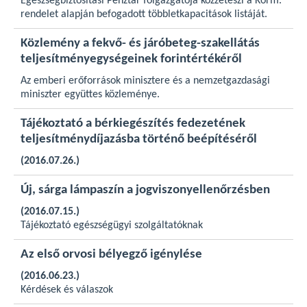
Egészségbiztosítási Pénztár főigazgatója közzéteszi a Korm.
rendelet alapján befogadott többletkapacitások listáját.
Közlemény a fekvő- és járóbeteg-szakellátás
teljesítményegységeinek forintértékéről
Az emberi erőforrások minisztere és a nemzetgazdasági
miniszter együttes közleménye.
Tájékoztató a bérkiegészítés fedezetének
teljesítménydíjazásba történő beépítéséről
(2016.07.26.)
Új, sárga lámpaszín a jogviszonyellenőrzésben
(2016.07.15.)
Tájékoztató egészségügyi szolgáltatóknak
Az első orvosi bélyegző igénylése
(2016.06.23.)
Kérdések és válaszok