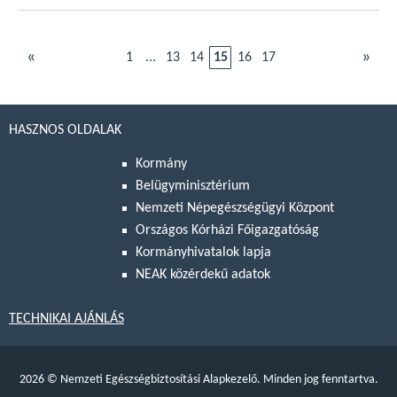
«
»
1
...
13
14
15
16
17
HASZNOS OLDALAK
Kormány
Belügyminisztérium
Nemzeti Népegészségügyi Központ
Országos Kórházi Főigazgatóság
Kormányhivatalok lapja
NEAK közérdekű adatok
TECHNIKAI AJÁNLÁS
2026
©
Nemzeti Egészségbiztosítási Alapkezelő. Minden jog fenntartva.