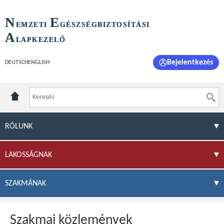
N
E
EMZETI
GÉSZSÉGBIZTOSÍTÁSI
A
LAPKEZELŐ
Bejelentkezés
DEUTSCH
ENGLISH
RÓLUNK
LAKOSSÁGNAK
SZAKMÁNAK
Szakmai közlemények