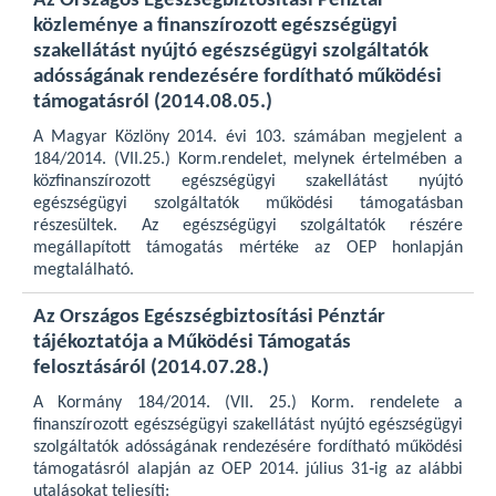
Az Országos Egészségbiztosítási Pénztár
közleménye a finanszírozott egészségügyi
szakellátást nyújtó egészségügyi szolgáltatók
adósságának rendezésére fordítható működési
támogatásról (2014.08.05.)
A Magyar Közlöny 2014. évi 103. számában megjelent a
184/2014. (VII.25.) Korm.rendelet, melynek értelmében a
közfinanszírozott egészségügyi szakellátást nyújtó
egészségügyi szolgáltatók működési támogatásban
részesültek. Az egészségügyi szolgáltatók részére
megállapított támogatás mértéke az OEP honlapján
megtalálható.
Az Országos Egészségbiztosítási Pénztár
tájékoztatója a Működési Támogatás
felosztásáról (2014.07.28.)
A Kormány 184/2014. (VII. 25.) Korm. rendelete a
finanszírozott egészségügyi szakellátást nyújtó egészségügyi
szolgáltatók adósságának rendezésére fordítható működési
támogatásról alapján az OEP 2014. július 31‐ig az alábbi
utalásokat teljesíti: