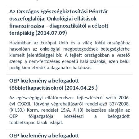
Az Országos Egészségbiztosítási Pénztár
összefoglalója: Onkológiai ellátások
finanszírozása – diagnosztikától a célzott
terápiákig (2014.07.09)
Hazánkban az Európai Unió és a világ többi országához
hasonlóan az onkológiai megbetegedések betegségterhe
kiemelt jelentőséggel bír. A fejlett országokban a vezető
szerep a nem-fertőzéses eredetű halálozásoké, ezen belül
pedig kiemelkedik a daganatos halálozás.
OEP közlemény a befogadott
többletkapacitásokról (2014.04.25.)
Az egészségügyi ellátórendszer fejlesztéséről szóló 2006.
évi CXXXII. törvény végrehajtásáról rendelkező 337/2008.
(XII.30.) Korm. rendelet 15/A. § (3) bekezdése alapján az
OEP főigazgatója közzéteszi a befogadott
többletkapacitások listáját.
OEP közlemény a befogadott