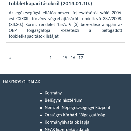
többletkapacitásokról (2014.01.10.)
Az egészségügyi ellátórendszer fejlesztéséről szóló 2006.
évi CXXXII. törvény végrehajtásáról rendelkező 337/2008.
(XII.30.) Korm. rendelet 15/A. § (3) bekezdése alapján az
OEP főigazgatója közzéteszi a befogadott
többletkapacitások listáját.
«
1
...
15
16
17
HASZNOS OLDALAK
Kormány
Belügyminisztérium
Nemzeti Népegészségügyi Központ
Országos Kórházi Főigazgatóság
Kormányhivatalok lapja
NEAK közérdekű adatok