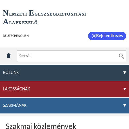
N
E
EMZETI
GÉSZSÉGBIZTOSÍTÁSI
A
LAPKEZELŐ
Bejelentkezés
DEUTSCH
ENGLISH
RÓLUNK
LAKOSSÁGNAK
SZAKMÁNAK
Szakmai közlemények