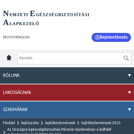
N
E
EMZETI
GÉSZSÉGBIZTOSÍTÁSI
A
LAPKEZELŐ
Bejelentkezés
DEUTSCH
ENGLISH
RÓLUNK
LAKOSSÁGNAK
SZAKMÁNAK
Főoldal
Sajtószoba
Sajtóközlemények
Sajtóközlemények 2015
Az Országos Egészségbiztosítási Pénztár közleménye a külföldi