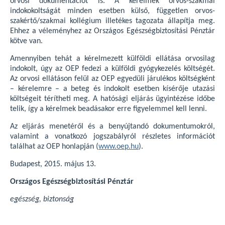
orvosi dokumentációt is. A kérelmek orvos-szakmai
indokokoltságát minden esetben külső, független orvos-
szakértő/szakmai kollégium illetékes tagozata állapítja meg.
Ehhez a véleményhez az Országos Egészségbiztosítási Pénztár
kötve van.
Amennyiben tehát a kérelmezett külföldi ellátása orvosilag
indokolt, úgy az OEP fedezi a külföldi gyógykezelés költségét.
Az orvosi ellátáson felül az OEP egyedüli járulékos költségként
– kérelemre – a beteg és indokolt esetben kísérője utazási
költségeit térítheti meg. A hatósági eljárás ügyintézése időbe
telik, így a kérelmek beadásakor erre figyelemmel kell lenni.
Az eljárás menetéről és a benyújtandó dokumentumokról,
valamint a vonatkozó jogszabályról részletes információt
találhat az OEP honlapján (
www.oep.hu
).
Budapest, 2015. május 13.
Országos Egészségbiztosítási Pénztár
egészség, biztonság