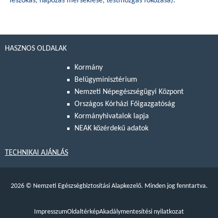
leszokás, napozás mérséklése, testmozgás fokozása).
HASZNOS OLDALAK
Kormány
Belügyminisztérium
Nemzeti Népegészségügyi Központ
Országos Kórházi Főigazgatóság
Kormányhivatalok lapja
NEAK közérdekű adatok
TECHNIKAI AJÁNLÁS
2026
©
Nemzeti Egészségbiztosítási Alapkezelő. Minden jog fenntartva.
Impresszum
Oldaltérkép
Akadálymentesítési nyilatkozat