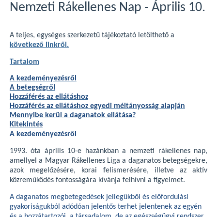
Nemzeti Rákellenes Nap - Április 10.
A teljes, egységes szerkezetű tájékoztató letölthető a
következő linkről.
Tartalom
A kezdeményezésről
A betegségről
Hozzáférés az ellátáshoz
Hozzáférés az ellátáshoz egyedi méltányosság alapján
Mennyibe kerül a daganatok ellátása?
Kitekintés
A kezdeményezésről
1993. óta április 10-e hazánkban a nemzeti rákellenes nap,
amellyel a Magyar Rákellenes Liga a daganatos betegségekre,
azok megelőzésére, korai felismerésére, illetve az aktív
közreműködés fontosságára kívánja felhívni a figyelmet.
A daganatos megbetegedések jellegükből és előfordulási
gyakoriságukból adódóan jelentős terhet jelentenek az egyén
és a hozzátartozói, a társadalom, de az egészségügyi rendszer