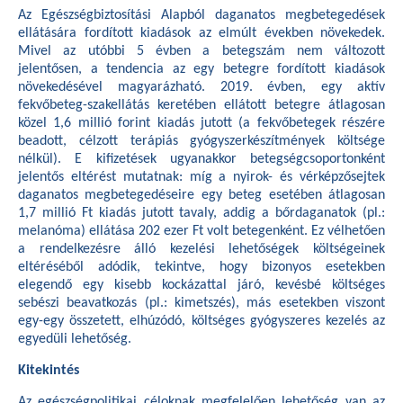
Az Egészségbiztosítási Alapból daganatos megbetegedések
ellátására fordított kiadások az elmúlt években növekedek.
Mivel az utóbbi 5 évben a betegszám nem változott
jelentősen, a tendencia az egy betegre fordított kiadások
növekedésével magyarázható. 2019. évben, egy aktív
fekvőbeteg-szakellátás keretében ellátott betegre átlagosan
közel 1,6 millió forint kiadás jutott (a fekvőbetegek részére
beadott, célzott terápiás gyógyszerkészítmények költsége
nélkül). E kifizetések ugyanakkor betegségcsoportonként
jelentős eltérést mutatnak: míg a nyirok- és vérképzősejtek
daganatos megbetegedéseire egy beteg esetében átlagosan
1,7 millió Ft kiadás jutott tavaly, addig a bőrdaganatok (pl.:
melanóma) ellátása 202 ezer Ft volt betegenként. Ez vélhetően
a rendelkezésre álló kezelési lehetőségek költségeinek
eltéréséből adódik, tekintve, hogy bizonyos esetekben
elegendő egy kisebb kockázattal járó, kevésbé költséges
sebészi beavatkozás (pl.: kimetszés), más esetekben viszont
egy-egy összetett, elhúzódó, költséges gyógyszeres kezelés az
egyedüli lehetőség.
Kitekintés
Az egészségpolitikai céloknak megfelelően lehetőség van az