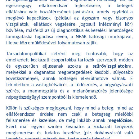
egészségügyi ellátórendszer fejlesztésére, a betegek
ellátáshoz való hozzáférésének javítására, amely egyfelől a
meglévő kapacitások (például az ágyszám vagy bizonyos
vizsgálatok, ellátások végzésére jogosult intézményi kör)
bővítése, másfelől az új diagnosztikus és kezelési lehetőségek
támogatásba fogadása révén, a NEAK hatósági munkájával,
illetve közreműködésével folyamatosan zajlik.
Társadalompolitikai célként még fontosabb, hogy az
emelkedett kockázati csoportokba tartozók szervezett módon
és egyszerűen eljussanak azokra a
szűrővizsgálatok
ra,
melyekkel a daganatos megbetegedések későbbi, súlyosabb
következményei, annak költségei elkerülhetővé válnak. E
tekintetben a vastagbélszűrés, a tüdőszűrés, a nőgyógyászati
szűrés, a mammográfia és a melanómaszűrés jelentősége
népegészségügyi szempontból is kiemelendő.
Külön is szükséges megjegyezni, hogy mind a beteg, mind az
ellátórendszer érdeke nem csak a betegség mielőbbi
felismerése és kezelése, de még inkább annak
megelőzése
.
Ezért már egyéni szinten kívánatos a kockázati tényezők
megismerése és tudatos kezelése (pl.: dohányzásról való