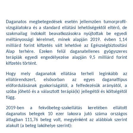
Daganatos megbetegedések esetén jellemzően tumorprofil-
vizsgálatokra és a standard ellátási lehetőségektől eltérő, de
szakmailag indokolt beavatkozásokra nyújtottak be egyedi
méltányossági kérelmet, minek alapján 2019. évben 1,14
milliárd forint kifizetés vált lehetővé az Egészségbiztosítási
Alap terhére. Ezeken felül daganatellenes gyógyszeres
terápiák egyedi engedélyezése alapján 9,5 milliárd forint
kifizetés történt.
Hogy mely daganatok ellátása terheli leginkább az
ellátórendszert, elsősorban az egyes daganattípus
előfordulásának gyakoriságától, a felfedezésük arányától, a
szóba jöhető és a választott terápiá(k) jellegétől és költségétől
függ.
2019-ben a fekvőbeteg-szakellátás keretében ellátott
daganatos betegek 10 ezer lakosra jutó száma országos
átlagban 111,76 beteg volt, megyénként az alábbiak szerint
alakult (a beteg lakóhelye szerint):