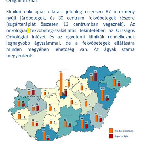
szolgáltatóknál.
Klinikai onkológiai ellátást jelenleg összesen 87 intézmény
nyújt járóbetegek, és 30 centrum fekvőbetegek részére
(sugárterápiát összesen 13 centrumban végeznek). Az
onkológiai
fekvőbeteg-szakellátás tekintetében az Országos
Onkológiai Intézet és az egyetemi klinikák rendelkeznek
legnagyobb ágyszámmal, de a fekvőbetegek ellátására
minden megyében lehetőség van. Az ágyak száma
megyénként: