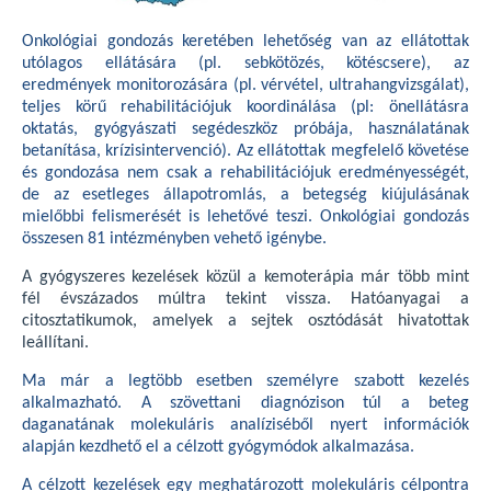
Onkológiai gondozás keretében lehetőség van az ellátottak
utólagos ellátására (pl. sebkötözés, kötéscsere), az
eredmények monitorozására (pl. vérvétel, ultrahangvizsgálat),
teljes körű rehabilitációjuk koordinálása (pl: önellátásra
oktatás, gyógyászati segédeszköz próbája, használatának
betanítása, krízisintervenció). Az ellátottak megfelelő követése
és gondozása nem csak a rehabilitációjuk eredményességét,
de az esetleges állapotromlás, a betegség kiújulásának
mielőbbi felismerését is lehetővé teszi. Onkológiai gondozás
összesen 81 intézményben vehető igénybe.
A gyógyszeres kezelések közül a kemoterápia már több mint
fél évszázados múltra tekint vissza. Hatóanyagai a
citosztatikumok, amelyek a sejtek osztódását hivatottak
leállítani.
Ma már a legtöbb esetben személyre szabott kezelés
alkalmazható. A szövettani diagnózison túl a beteg
daganatának molekuláris analíziséből nyert információk
alapján kezdhető el a célzott gyógymódok alkalmazása.
A célzott kezelések egy meghatározott molekuláris célpontra