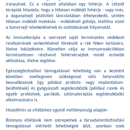
irányulnak. Ez a célpont általában egy fehérje. A célzott
terápiák feladata, hogy a hibásan működő fehérje - vagy más,
a daganatsejt jelátviteli láncolatában elhelyezkedő, szintén
hibásan működő molekula - működését gátolja, leállítva ezzel
a tumorsejt növekedésének és osztódásának folyamatát.
Az immunterápia a szervezet saját természetes védekező
rendszerének serkentésével törekszik a rák féken tartására,
illetve leküzdésére. Közvetlen célja az immunreakciókban
természetesen résztvevő fehérvérsejtek minél erősebb
aktiválása, illetve segítése.
Egészségbiztosítási támogatással lehetőség van a kezelést
követően esetlegesen szükségessé váló helyreállító
beavatkozások (így például protézis- vagy implantátum-
beültetések) és gyógyászati segédeszközök (például csonk- és
egyéb protézisek, parókák, sztómaterápiás segédeszközök)
alkalmazására is.
Hozzáférés az ellátáshoz egyedi méltányosság alapján
Bizonyos ellátások nem szerepelnek a társadalombiztosítási
támogatással elérhető lehetőségek közt, azonban ezek