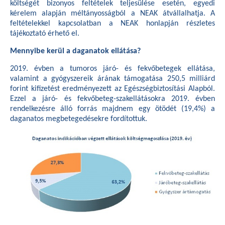
költségét bizonyos feltételek teljesülése esetén, egyedi
kérelem alapján méltányosságból a NEAK átvállalhatja. A
feltételekkel kapcsolatban a NEAK honlapján részletes
tájékoztató érhető el.
Mennyibe kerül a daganatok ellátása?
2019. évben a tumoros járó- és fekvőbetegek ellátása,
valamint a gyógyszereik árának támogatása 250,5 milliárd
forint kifizetést eredményezett az Egészségbiztosítási Alapból.
Ezzel a járó- és fekvőbeteg-szakellátásokra 2019. évben
rendelkezésre álló forrás majdnem egy ötödét (19,4%) a
daganatos megbetegedésekre fordítottuk.