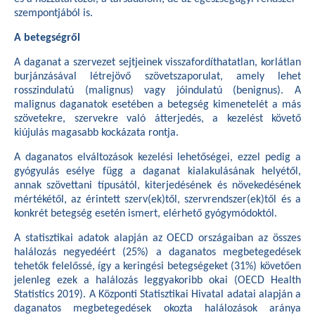
szempontjából is.
A betegségről
A daganat a szervezet sejtjeinek visszafordíthatatlan, korlátlan
burjánzásával létrejövő szövetszaporulat, amely lehet
rosszindulatú (malignus) vagy jóindulatú (benignus). A
malignus daganatok esetében a betegség kimenetelét a más
szövetekre, szervekre való átterjedés, a kezelést követő
kiújulás magasabb kockázata rontja.
A daganatos elváltozások kezelési lehetőségei, ezzel pedig a
gyógyulás esélye függ a daganat kialakulásának helyétől,
annak szövettani típusától, kiterjedésének és növekedésének
mértékétől, az érintett szerv(ek)től, szervrendszer(ek)től és a
konkrét betegség esetén ismert, elérhető gyógymódoktól.
A statisztikai adatok alapján az OECD országaiban az összes
halálozás negyedéért (25%) a daganatos megbetegedések
tehetők felelőssé, így a keringési betegségeket (31%) követően
jelenleg ezek a halálozás leggyakoribb okai (OECD Health
Statistics 2019). A Központi Statisztikai Hivatal adatai alapján a
daganatos megbetegedések okozta halálozások aránya