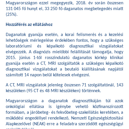
Magyarországon ezzel megegyezik, 2018. év során összesen
131 045 fő hunyt el, 33 250 fő daganatos megbetegedés miatt
(25%).
Hozzáférés az ellátáshoz
Daganatok gyanúja esetén, a korai felismerés és a kezelési
lehetőségek mérlegelése érdekében fontos, hogy a szükséges
laboratóriumi és képalkotó diagnosztikai vizsgálatokat
elvégezzék. A diagnózis mielőbbi felállítását támogatja, hogy
2015. június 1-től rosszindulatú daganatos kórkép klinikai
gyanúja esetén a CT, MRI szolgáltatók a szükséges képalkotó
diagnosztikai vizsgálatokat a beutaló kiállításának napjától
számított 14 napon belül kötelesek elvégezni.
A CT, MRI vizsgálatok jelenleg összesen 71 szolgáltatónál, 143
készüléken (95 CT és 48 MRI készüléken) történnek.
Magyarországon a daganatok diagnosztikáján túl azok
onkológiai ellátása is igénybe vehető közfinanszírozott
formában, a járóbeteg- és fekvőbeteg-szakellátás keretében, a
működési engedéllyel rendelkező, Nemzeti Egészségbiztosítási
Alapkezelővel (NEAK) erre a feladatra szerződött egészségügyi