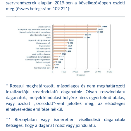
szervrendszerek alapján 2019-ben a következőképpen oszlott
meg (összes betegszám: 109 221):
* Rosszul meghatározott, másodlagos és nem meghatározott
lokalizációjú rosszindulatú daganatok: Olyan rosszindulatú
daganatok, melyek kiindulási helyére nincs egyértelmű utalás,
vagy azokat „szóródott"-ként jelölték meg, az elsődleges
elhelyezkedés említése nélkül.
** Bizonytalan vagy ismeretlen viselkedésű daganatok:
Kétséges, hogy a daganat rossz vagy jóindulatú.