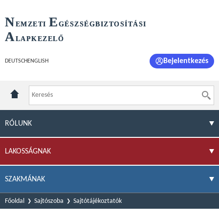
N
E
EMZETI
GÉSZSÉGBIZTOSÍTÁSI
A
LAPKEZELŐ
Bejelentkezés
DEUTSCH
ENGLISH
RÓLUNK
LAKOSSÁGNAK
SZAKMÁNAK
Főoldal
Sajtószoba
Sajtótájékoztatók