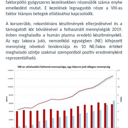
faktorpótló gyógyszeres kezelésekben részesülők száma enyhe
emelkedést mutat. E kezelések legnagyobb része a VIII-as
faktor hiányos betegek ellátásához kapcsolódik.
A korszerűbb, rekombináns készítmények elterjedésével és a
támogatott kör bővülésével a felhasznált mennyiségük 2019.
évben meghaladta a humán plazma eredetű készítményekét.
Az egy lakosra jutó, nemzetközi egységben (NE) kifejezett
mennyiség növekvő tendenciája és 10 NE/lakos értéket
meghaladó szintje szakmai szempontból pozitív eredményként
reprezentálható.