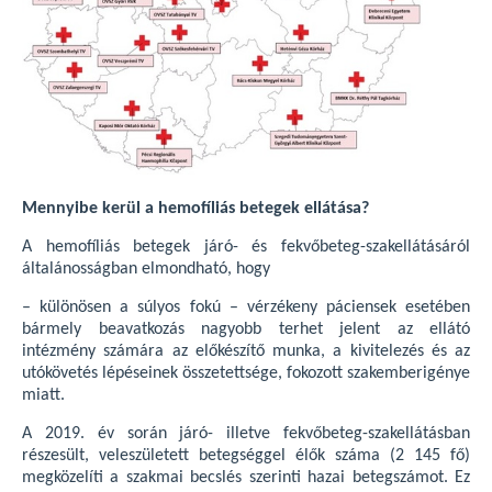
Mennyibe kerül a hemofíliás betegek ellátása?
A hemofíliás betegek járó- és fekvőbeteg-szakellátásáról
általánosságban elmondható, hogy
– különösen a súlyos fokú – vérzékeny páciensek esetében
bármely beavatkozás nagyobb terhet jelent az ellátó
intézmény számára az előkészítő munka, a kivitelezés és az
utókövetés lépéseinek összetettsége, fokozott szakemberigénye
miatt.
A 2019. év során járó- illetve fekvőbeteg-szakellátásban
részesült, veleszületett betegséggel élők száma (2 145 fő)
megközelíti a szakmai becslés szerinti hazai betegszámot. Ez