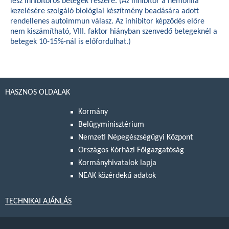
lesz inhibitoros betegek részére. (Az inhibitor a hemofília
kezelésére szolgáló biológiai készítmény beadására adott
rendellenes autoimmun válasz. Az inhibitor képződés előre
nem kiszámítható, VIII. faktor hiányban szenvedő betegeknél a
betegek 10-15%-nál is előfordulhat.)
HASZNOS OLDALAK
Kormány
Belügyminisztérium
Nemzeti Népegészségügyi Központ
Országos Kórházi Főigazgatóság
Kormányhivatalok lapja
NEAK közérdekű adatok
TECHNIKAI AJÁNLÁS