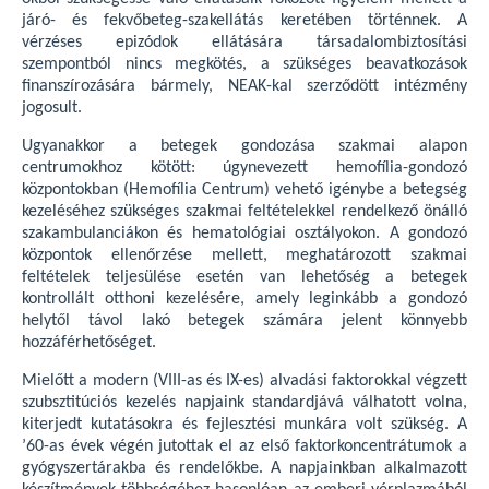
járó- és fekvőbeteg-szakellátás keretében történnek. A
vérzéses epizódok ellátására társadalombiztosítási
szempontból nincs megkötés, a szükséges beavatkozások
finanszírozására bármely, NEAK-kal szerződött intézmény
jogosult.
Ugyanakkor a betegek gondozása szakmai alapon
centrumokhoz kötött: úgynevezett hemofília-gondozó
központokban (Hemofília Centrum) vehető igénybe a betegség
kezeléséhez szükséges szakmai feltételekkel rendelkező önálló
szakambulanciákon és hematológiai osztályokon. A gondozó
központok ellenőrzése mellett, meghatározott szakmai
feltételek teljesülése esetén van lehetőség a betegek
kontrollált otthoni kezelésére, amely leginkább a gondozó
helytől távol lakó betegek számára jelent könnyebb
hozzáférhetőséget.
Mielőtt a modern (VIII-as és IX-es) alvadási faktorokkal végzett
szubsztitúciós kezelés napjaink standardjává válhatott volna,
kiterjedt kutatásokra és fejlesztési munkára volt szükség. A
’60-as évek végén jutottak el az első faktorkoncentrátumok a
gyógyszertárakba és rendelőkbe. A napjainkban alkalmazott