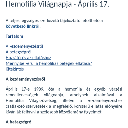
Hemofília Világnapja - Április 17.
A teljes, egységes szerkezetű tájékoztató letölthető a
következő linkről.
Tartalom
A kezdeményezésről
A betegségről
Hozzáférés az ellátáshoz
Mennyibe kerül a hemofíliás betegek ellátása?
Kitekintés
A kezdeményezésről
Április 17-e 1989. óta a hemofília és egyéb vérzési
rendellenességek világnapja, amelynek alkalmával a
Hemofília Világszövetség, illetve a kezdeményezéshez
csatlakozó szervezetek a megfelelő, korszerű ellátás előnyeire
kívánják felhívni a szélesebb közvélemény figyelmét.
A betegségről