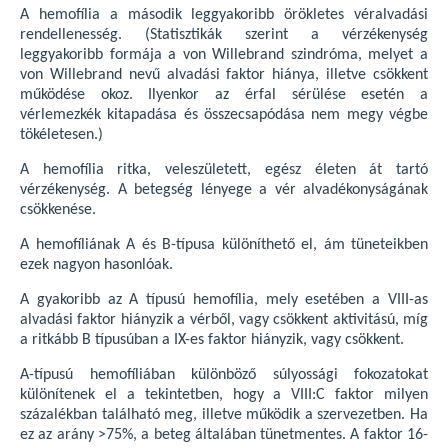
A hemofília a második leggyakoribb örökletes véralvadási
rendellenesség. (Statisztikák szerint a vérzékenység
leggyakoribb formája a von Willebrand szindróma, melyet a
von Willebrand nevű alvadási faktor hiánya, illetve csökkent
működése okoz. Ilyenkor az érfal sérülése esetén a
vérlemezkék kitapadása és összecsapódása nem megy végbe
tökéletesen.)
A hemofília ritka, veleszületett, egész életen át tartó
vérzékenység. A betegség lényege a vér alvadékonyságának
csökkenése.
A hemofíliának A és B-típusa különíthető el, ám tüneteikben
ezek nagyon hasonlóak.
A gyakoribb az A típusú hemofília, mely esetében a VIII-as
alvadási faktor hiányzik a vérből, vagy csökkent aktivitású, míg
a ritkább B típusúban a IX-es faktor hiányzik, vagy csökkent.
A-típusú hemofíliában különböző súlyossági fokozatokat
különítenek el a tekintetben, hogy a VIII:C faktor milyen
százalékban található meg, illetve működik a szervezetben. Ha
ez az arány >75%, a beteg általában tünetmentes. A faktor 16-