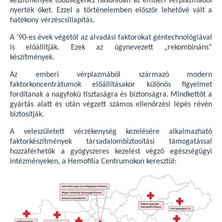
készítmények többségéhez hasonlóan az emberi vérplazmából
nyerték őket. Ezzel a történelemben először lehetővé vált a
hatékony vérzéscsillapítás.
A ’90-es évek végétől az alvadási faktorokat géntechnológiával
is előállítják. Ezek az úgynevezett „rekombináns”
készítmények.
Az emberi vérplazmából származó modern
faktorkoncentrátumok előállításakor különös figyelmet
fordítanak a nagyfokú tisztaságra és biztonságra. Mindkettőt a
gyártás alatt és után végzett számos ellenőrzési lépés révén
biztosítják.
A veleszületett vérzékenység kezelésére alkalmazható
faktorkészítmények társadalombiztosítási támogatással
hozzáférhetők a gyógyszeres kezelést végző egészségügyi
intézményeken, a Hemofília Centrumokon keresztül: