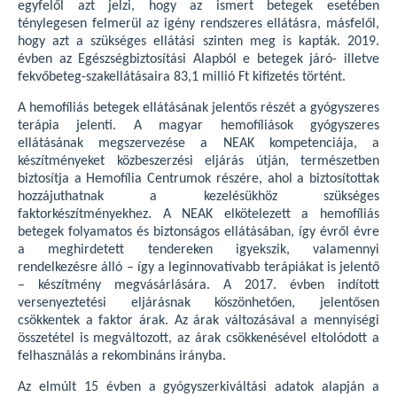
egyfelől azt jelzi, hogy az ismert betegek esetében
ténylegesen felmerül az igény rendszeres ellátásra, másfelől,
hogy azt a szükséges ellátási szinten meg is kapták. 2019.
évben az Egészségbiztosítási Alapból e betegek járó- illetve
fekvőbeteg-szakellátásaira 83,1 millió Ft kifizetés történt.
A hemofíliás betegek ellátásának jelentős részét a gyógyszeres
terápia jelenti. A magyar hemofíliások gyógyszeres
ellátásának megszervezése a NEAK kompetenciája, a
készítményeket közbeszerzési eljárás útján, természetben
biztosítja a Hemofília Centrumok részére, ahol a biztosítottak
hozzájuthatnak a kezelésükhöz szükséges
faktorkészítményekhez. A NEAK elkötelezett a hemofíliás
betegek folyamatos és biztonságos ellátásában, így évről évre
a meghirdetett tendereken igyekszik, valamennyi
rendelkezésre álló – így a leginnovatívabb terápiákat is jelentő
– készítmény megvásárlására. A 2017. évben indított
versenyeztetési eljárásnak köszönhetően, jelentősen
csökkentek a faktor árak. Az árak változásával a mennyiségi
összetétel is megváltozott, az árak csökkenésével eltolódott a
felhasználás a rekombináns irányba.
Az elmúlt 15 évben a gyógyszerkiváltási adatok alapján a