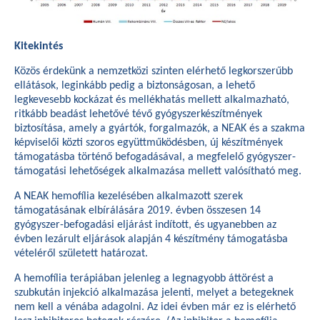
Kitekintés
Közös érdekünk a nemzetközi szinten elérhető legkorszerűbb
ellátások, leginkább pedig a biztonságosan, a lehető
legkevesebb kockázat és mellékhatás mellett alkalmazható,
ritkább beadást lehetővé tévő gyógyszerkészítmények
biztosítása, amely a gyártók, forgalmazók, a NEAK és a szakma
képviselői közti szoros együttműködésben, új készítmények
támogatásba történő befogadásával, a megfelelő gyógyszer-
támogatási lehetőségek alkalmazása mellett valósítható meg.
A NEAK hemofília kezelésében alkalmazott szerek
támogatásának elbírálására 2019. évben összesen 14
gyógyszer-befogadási eljárást indított, és ugyanebben az
évben lezárult eljárások alapján 4 készítmény támogatásba
vételéről született határozat.
A hemofília terápiában jelenleg a legnagyobb áttörést a
szubkután injekció alkalmazása jelenti, melyet a betegeknek
nem kell a vénába adagolni. Az idei évben már ez is elérhető