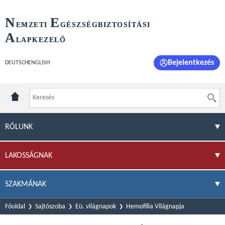
N
E
EMZETI
GÉSZSÉGBIZTOSÍTÁSI
A
LAPKEZELŐ
Bejelentkezés
DEUTSCH
ENGLISH
RÓLUNK
LAKOSSÁGNAK
SZAKMÁNAK
Főoldal
Sajtószoba
Eü. világnapok
Hemofília Világnapja