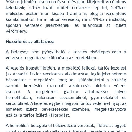
50%-os jelenléte esetén erős sérülés után kifejezett vérömleny
keletkezik; 5-15% között műtéti utóvérzés lép fel, 2-4%-os
működés esetén már kisebb trauma is elég a vérömleny
kialakulásához. Ha a faktor kevesebb, mint 1%-ban működik,
spontán vérzések jelentkeznek, és állandósul az ízületi
vérömleny.
Hozzáférés az ellátáshoz
A betegség nem gyógyítható, a kezelés elsődleges célja a
vérzések megelőzése, különösen az ízületekben.
A kezelés típusát illetően, a megelőző jellegű, tartós kezelést
(az alvadási faktor rendszeres alkalmazása, legfeljebb hetente
háromszor = megelőzés) meg kell különböztetni a szükség
szerinti kezeléstől (azonnali alkalmazás hirtelen vérzés
esetén). A megelőzést gyakran alkalmazzák súlyos
hemofíliában, különösen csecsemőknél, gyermekeknél és
serdülőknél. A kezelés egyben nagyon fontos védelmet nyújt az
ismételt ízületi bevérzésekkel szemben, megakadályozva
ezáltal a tartós ízületi károsodást.
A hemofíliás betegeknél bekövetkező vérzések, illetve az egyéb
okból szükségessé váló ellátásaik fokozott figyelem mellett a