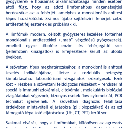
gyógyszerek e típusainak alkalmazhatósága minden esetben
attól függ, hogy az adott limfómatípus daganatsejtjei
hordozzák-e azt a fehérjét, amelyhez a monoklonális antitest
képes hozzákötődni. Számos újabb sejtfelszíni fehérjét célzó
antitestet fejlesztenek és próbálnak ki.
A limfómák modern, célzott gyógyszeres kezelése történhet
monoklonális antitestekkel („mab” végződésű gyógyszerek),
emellett egyre többféle enzim- és fehérjegátló szer
(jellemzően kinázgátlók) is kifejlesztésre került az utóbbi
években.
A szövettani típus meghatározásához, a monoklonális antitest
kezelés indikációjához, illetve a reziduális betegség
kimutatásához laboratóriumi vizsgálatok szükségesek. Ezek
közt – részben a szövettani feldolgozás részeként – rendszerint
speciális immunhisztokémiai, citokémiai, molekuláris biológiai
vizsgálatokat végeznek, bizonyos esetek flow cytometriát, PCR
technikát igényelnek. A szövettani diagnózis felállítása
érdekében mintavételi eljárásokra (pl.: biopsziákat) és az ezt
támogató képalkotó eljárásokra (UH, CT, PET) kerül sor.
Szakmai elvárás, hogy a limfómákat, különösen az agresszív