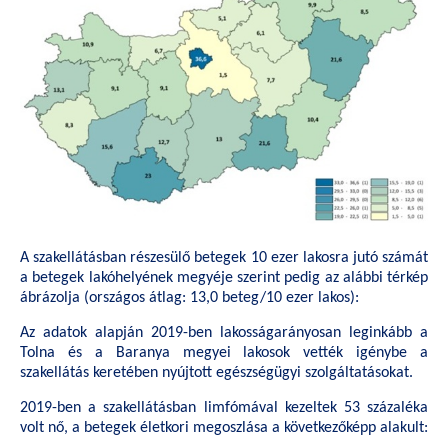
A szakellátásban részesülő betegek 10 ezer lakosra jutó számát
a betegek lakóhelyének megyéje szerint pedig az alábbi térkép
ábrázolja (országos átlag: 13,0 beteg/10 ezer lakos):
Az adatok alapján 2019-ben lakosságarányosan leginkább a
Tolna és a Baranya megyei lakosok vették igénybe a
szakellátás keretében nyújtott egészségügyi szolgáltatásokat.
2019-ben a szakellátásban limfómával kezeltek 53 százaléka
volt nő, a betegek életkori megoszlása a következőképp alakult: