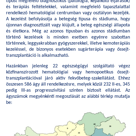
típust megfelelő diagnosztikus (patológia, képalkotó eljárások)
és terápiás feltételekkel, valamint megfelelő tapasztalattal
rendelkező hematológiai centrumban vagy osztályon kezeljék.
A kezelést befolyásolja a betegség típusa és stádiuma, hogy
újonnan diagnosztizált vagy kiújult, a beteg egészségi állapota
és életkora. Még az azonos típusban és azonos stádiumban
történő kezelések is minden esetben egyénre szabottan
történnek, leggyakrabban gyógyszerekkel, illetve kemoterápiás
kezeléssel, de bizonyos esetekben sugárterápia vagy őssejt-
transzplantáció is alkalmazható.
Hazánkban jelenleg 22 egészségügyi szolgáltató végez
közfinanszírozott hematológiai vagy hemopoetikus őssejt-
transzplantációval járó aktív fekvőbeteg-szakellátást. Ehhez
összesen 586 ágy áll rendelkezésre, melyek közül 232 II-es, 345
pedig III-as progresszivitási szinten biztosít ellátást. Az
ágyszámok megyénkénti megoszlását az alábbi térkép mutatja
be: