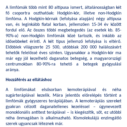
A limfómák több mint 80 altípusa ismert, általánosságban két
fő csoportra oszthatóak: Hodgkin-kór, illetve non-Hodgkin
limfóma. A Hodgkin-kórnak (lefolyása alapján) négy altípusa
van, és leginkább fiatal korban, jellemzően 15-34 év között
fordul elő. Az összes többi megbetegedés (az esetek kb. 85-
90%-a) non-Hodgkin limfómák közé tartozik, és inkább az
idősebbeket érinti. A két típus jellemző lefolyása is eltérő.
Előbbiek világszerte 25 500, utóbbiak 200 000 halálozásért
tehetők felelőssé éves szinten. Ugyanakkor a Hodgkin-kór ma
már egy jól kezelhető daganatos betegség, a magyarországi
centrumokban 80-90%-ra tehető a betegek gyógyulási
aránya.
Hozzáférés az ellátáshoz
A limfómákat elsősorban kemoterápiával és néha
sugárterápiával kezelik. Mára jelentős előrelépés történt a
limfómák gyógyszeres terápiájában. A kemoterápiás szereket
gyakran célzott daganatellenes kezeléssel – úgynevezett
monoklonális antitest terápiával – is kiegészítik, sőt, ez utóbbi
néha önmagában is alkalmazható. Kismolekulájú enzimgátló
szerek ugyancsak léteznek már.