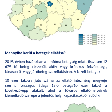
Mennyibe kerül a betegek ellátása?
2019. évben hazánkban a limfóma betegség miatt összesen 12
679 fő beteg részesült aktív vagy krónikus fekvőbeteg-,
kúraszerű- vagy járóbeteg-szakellátásban. A kezelt betegek
10 ezer lakosra jutó száma az ellátó intézmény megyéje
szerint (országos átlag: 13,0 beteg/10 ezer lakos) a
következőképp alakult, ahol a főváros ellátó-helyeinek
kiemelkedő szerepe a jelentős helyi kapacitásokból adódik: