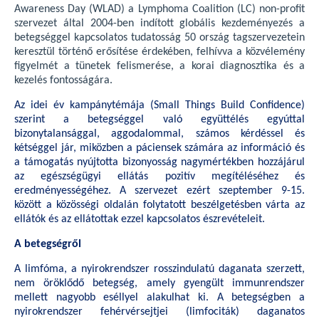
Awareness Day (WLAD) a Lymphoma Coalition (LC) non-profit
szervezet által 2004-ben indított globális kezdeményezés a
betegséggel kapcsolatos tudatosság 50 ország tagszervezetein
keresztül történő erősítése érdekében, felhívva a közvélemény
figyelmét a tünetek felismerése, a korai diagnosztika és a
kezelés fontosságára.
Az idei év kampánytémája (Small Things Build Confidence)
szerint a betegséggel való együttélés egyúttal
bizonytalansággal, aggodalommal, számos kérdéssel és
kétséggel jár, miközben a páciensek számára az információ és
a támogatás nyújtotta bizonyosság nagymértékben hozzájárul
az egészségügyi ellátás pozitív megítéléséhez és
eredményességéhez. A szervezet ezért szeptember 9-15.
között a közösségi oldalán folytatott beszélgetésben várta az
ellátók és az ellátottak ezzel kapcsolatos észrevételeit.
A betegségről
A limfóma, a nyirokrendszer rosszindulatú daganata szerzett,
nem öröklődő betegség, amely gyengült immunrendszer
mellett nagyobb eséllyel alakulhat ki. A betegségben a
nyirokrendszer fehérvérsejtjei (limfociták) daganatos