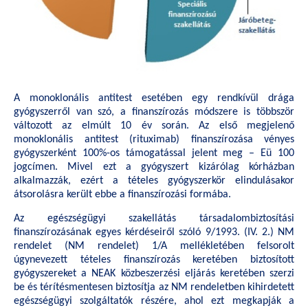
A monoklonális antitest esetében egy rendkívül drága
gyógyszerről van szó, a finanszírozás módszere is többször
változott az elmúlt 10 év során. Az első megjelenő
monoklonális antitest (rituximab) finanszírozása vényes
gyógyszerként 100%-os támogatással jelent meg – Eü 100
jogcímen. Mivel ezt a gyógyszert kizárólag kórházban
alkalmazzák, ezért a tételes gyógyszerkör elindulásakor
átsorolásra került ebbe a finanszírozási formába.
Az egészségügyi szakellátás társadalombiztosítási
finanszírozásának egyes kérdéseiről szóló 9/1993. (IV. 2.) NM
rendelet (NM rendelet) 1/A mellékletében felsorolt
úgynevezett tételes finanszírozás keretében biztosított
gyógyszereket a NEAK közbeszerzési eljárás keretében szerzi
be és térítésmentesen biztosítja az NM rendeletben kihirdetett
egészségügyi szolgáltatók részére, ahol ezt megkapják a