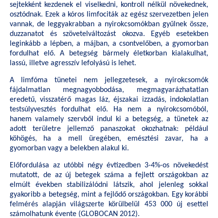
sejtekként kezdenek el viselkedni, kontroll nélkül növekednek,
osztódnak. Ezek a kóros limfociták az egész szervezetben jelen
vannak, de leggyakrabban a nyirokcsomókban gyűlnek össze,
duzzanatot és szövetelváltozást okozva. Egyéb esetekben
leginkább a lépben, a májban, a csontvelőben, a gyomorban
fordulhat elő. A betegség bármely életkorban kialakulhat,
lassú, illetve agresszív lefolyású is lehet.
A limfóma tünetei nem jellegzetesek, a nyirokcsomók
fájdalmatlan megnagyobbodása, megmagyarázhatatlan
eredetű, visszatérő magas láz, éjszakai izzadás, indokolatlan
testsúlyvesztés fordulhat elő. Ha nem a nyirokcsomóból,
hanem valamely szervből indul ki a betegség, a tünetek az
adott területre jellemző panaszokat okozhatnak: például
köhögés, ha a mell üregében, emésztési zavar, ha a
gyomorban vagy a belekben alakul ki.
Előfordulása az utóbbi négy évtizedben 3-4%-os növekedést
mutatott, de az új betegek száma a fejlett országokban az
elmúlt években stabilizálódni látszik, ahol jelenleg sokkal
gyakoribb a betegség, mint a fejlődő országokban. Egy korábbi
felmérés alapján világszerte körülbelül 453 000 új esettel
számolhatunk évente (GLOBOCAN 2012).