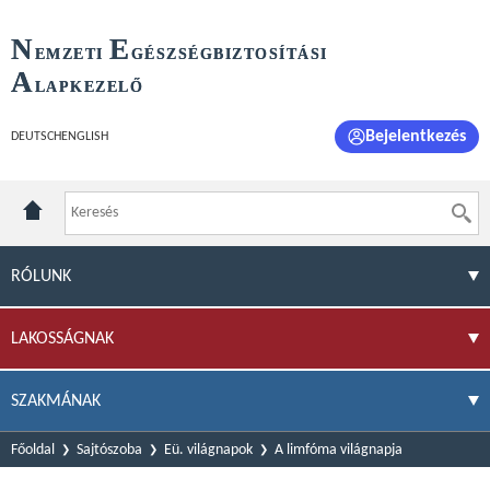
N
E
EMZETI
GÉSZSÉGBIZTOSÍTÁSI
A
LAPKEZELŐ
Bejelentkezés
DEUTSCH
ENGLISH
RÓLUNK
LAKOSSÁGNAK
SZAKMÁNAK
Főoldal
Sajtószoba
Eü. világnapok
A limfóma világnapja