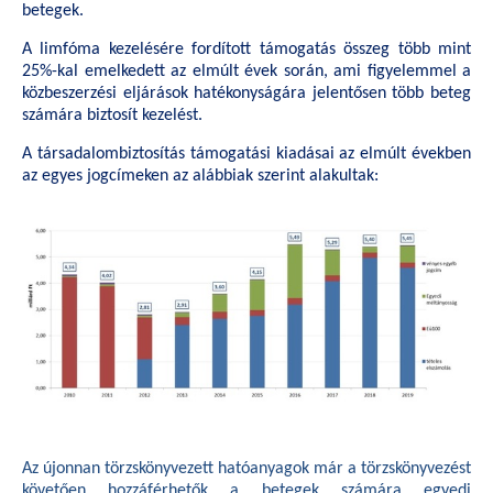
betegek.
A limfóma kezelésére fordított támogatás összeg több mint
25%-kal emelkedett az elmúlt évek során, ami figyelemmel a
közbeszerzési eljárások hatékonyságára jelentősen több beteg
számára biztosít kezelést.
A társadalombiztosítás támogatási kiadásai az elmúlt években
az egyes jogcímeken az alábbiak szerint alakultak:
Az újonnan törzskönyvezett hatóanyagok már a törzskönyvezést
követően hozzáférhetők a betegek számára egyedi