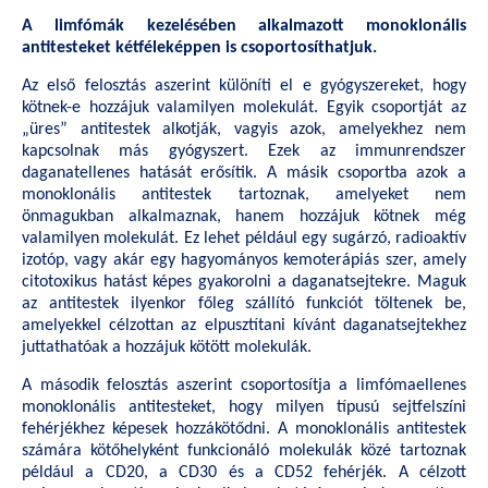
A limfómák kezelésében alkalmazott monoklonális
antitesteket kétféleképpen is csoportosíthatjuk.
Az első felosztás aszerint különíti el e gyógyszereket, hogy
kötnek-e hozzájuk valamilyen molekulát. Egyik csoportját az
„üres” antitestek alkotják, vagyis azok, amelyekhez nem
kapcsolnak más gyógyszert. Ezek az immunrendszer
daganatellenes hatását erősítik. A másik csoportba azok a
monoklonális antitestek tartoznak, amelyeket nem
önmagukban alkalmaznak, hanem hozzájuk kötnek még
valamilyen molekulát. Ez lehet például egy sugárzó, radioaktív
izotóp, vagy akár egy hagyományos kemoterápiás szer, amely
citotoxikus hatást képes gyakorolni a daganatsejtekre. Maguk
az antitestek ilyenkor főleg szállító funkciót töltenek be,
amelyekkel célzottan az elpusztítani kívánt daganatsejtekhez
juttathatóak a hozzájuk kötött molekulák.
A második felosztás aszerint csoportosítja a limfómaellenes
monoklonális antitesteket, hogy milyen típusú sejtfelszíni
fehérjékhez képesek hozzákötődni. A monoklonális antitestek
számára kötőhelyként funkcionáló molekulák közé tartoznak
például a CD20, a CD30 és a CD52 fehérjék. A célzott