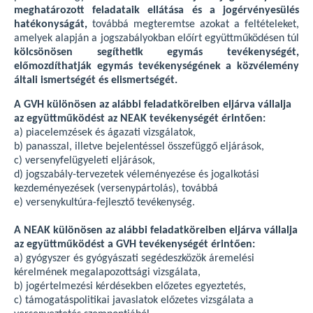
meghatározott feladataik ellátása és a jogérvényesülés
hatékonyságát,
továbbá megteremtse azokat a feltételeket,
amelyek alapján a jogszabályokban előírt együttműködésen túl
kölcsönösen segíthetik egymás tevékenységét,
előmozdíthatják egymás tevékenységének a közvélemény
általi ismertségét és elismertségét.
A GVH különösen az alábbi feladatköreiben eljárva vállalja
az együttműködést az NEAK tevékenységét érintően:
a) piacelemzések és ágazati vizsgálatok,
b) panasszal, illetve bejelentéssel összefüggő eljárások,
c) versenyfelügyeleti eljárások,
d) jogszabály-tervezetek véleményezése és jogalkotási
kezdeményezések (versenypártolás), továbbá
e) versenykultúra-fejlesztő tevékenység.
A NEAK különösen az alábbi feladatköreiben eljárva vállalja
az együttműködést a GVH tevékenységét érintően:
a) gyógyszer és gyógyászati segédeszközök áremelési
kérelmének megalapozottsági vizsgálata,
b) jogértelmezési kérdésekben előzetes egyeztetés,
c) támogatáspolitikai javaslatok előzetes vizsgálata a