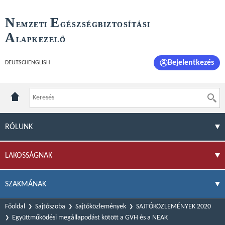
N
E
EMZETI
GÉSZSÉGBIZTOSÍTÁSI
A
LAPKEZELŐ
Bejelentkezés
DEUTSCH
ENGLISH
RÓLUNK
LAKOSSÁGNAK
SZAKMÁNAK
Főoldal
Sajtószoba
Sajtóközlemények
SAJTÓKÖZLEMÉNYEK 2020
Együttműködési megállapodást kötött a GVH és a NEAK