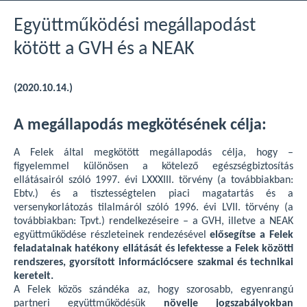
Együttműködési megállapodást
kötött a GVH és a NEAK
(2020.10.14.)
A megállapodás megkötésének célja:
A Felek által megkötött megállapodás célja, hogy –
figyelemmel különösen a kötelező egészségbiztosítás
ellátásairól szóló 1997. évi LXXXIII. törvény (a továbbiakban:
Ebtv.) és a tisztességtelen piaci magatartás és a
versenykorlátozás tilalmáról szóló 1996. évi LVII. törvény (a
továbbiakban: Tpvt.) rendelkezéseire – a GVH, illetve a NEAK
együttműködése részleteinek rendezésével
elősegítse a Felek
feladatainak hatékony ellátását és lefektesse a Felek közötti
rendszeres, gyorsított információcsere szakmai és technikai
kereteit.
A Felek közös szándéka az, hogy szorosabb, egyenrangú
partneri együttműködésük
növelje jogszabályokban