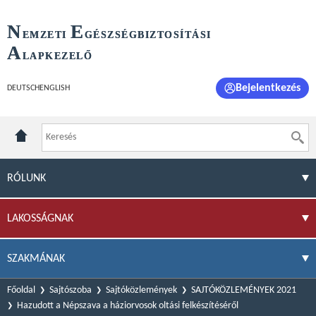
N
E
EMZETI
GÉSZSÉGBIZTOSÍTÁSI
A
LAPKEZELŐ
Bejelentkezés
DEUTSCH
ENGLISH
RÓLUNK
LAKOSSÁGNAK
SZAKMÁNAK
Főoldal
Sajtószoba
Sajtóközlemények
SAJTÓKÖZLEMÉNYEK 2021
Hazudott a Népszava a háziorvosok oltási felkészítéséről