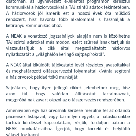
csatornán, az úgynevezett e-Jelentés programon keresztül
kommunikál a háziorvosokkal a TAJ szintű adatok tekintetében.
A háziorvosok jól ismerik ezt a hosszú évek óta működő
rendszert, hisz havonta több alkalommal is használják a
kétirányú kommunikációhoz.
A NEAK a vonatkozó jogszabályok alapján nem is közölhetne
TAJ szintű adatokat más módon, ezért szürreálisnak tartjuk és
visszautasítjuk a cikk által megszólaltatott háziorvos
nyilatkozatát a „világhálón keringő sajtpapírokról”.
A NEAK által kiküldött tájékoztató levél részletes javasoltakkal
és meghatározott oltásszervezési folyamattal kívánta segíteni
a háziorvosok példaértékű munkáját.
Sajnálatos, hogy ilyen jellegű cikkek jelenhetnek meg, hisz
azon túl, hogy valótlan állításokat tartalmaznak,
megpróbálnak zavart okozni az oltásszervezés rendszerében.
Amennyiben egy háziorvosnak kérdése merülne fel az oltandó
páciensek listájával, vagy bármilyen egyéb, a hatáskörünkbe
tartozó kérdéssel kapcsolatban, kérjük, forduljon bátran a
NEAK munkatársaihoz. Ígérjük, hogy korrekt és helytálló
választ fog kapni.