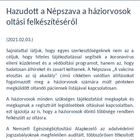
Hazudott a Népszava a háziorvosok
oltási felkészítéséről
(2021.02.03.)
Sajnálattal látjuk, hogy egyes szerkesztőségeknek nem az a
céljuk, hogy hiteles tájékoztatással segítsék a koronavírus
elleni küzdelmet és a védőoltási programot, hanem az, hogy
tudatosan álhíreket és zavart keltsenek. A Népszava „A vakcina
elosztás az új akadály” című cikkében valótlan állításokat
fogalmazott meg a háziorvosok számára múlt pénteken
megküldött oltandó páciensek listájával kapcsolatosan.
A háziorvosok minden szükséges tájékoztatást megkaptak és
megkapnak a regisztrált legidősebbek oltásával kapcsolatban,
ezt igazolja az is, hogy a háziorvosok döntő többsége rendben
felkészült az oltásra.
A Nemzeti Egészségbiztosítási Alapkezelő az adatvédelmi
jogszabályoknak megfelelően auditált, többszörösen titkosított