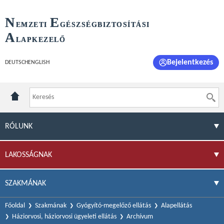
N
E
EMZETI
GÉSZSÉGBIZTOSÍTÁSI
A
LAPKEZELŐ
Bejelentkezés
DEUTSCH
ENGLISH
RÓLUNK
LAKOSSÁGNAK
SZAKMÁNAK
Főoldal
Szakmának
Gyógyító-megelőző ellátás
Alapellátás
Háziorvosi, háziorvosi ügyeleti ellátás
Archívum