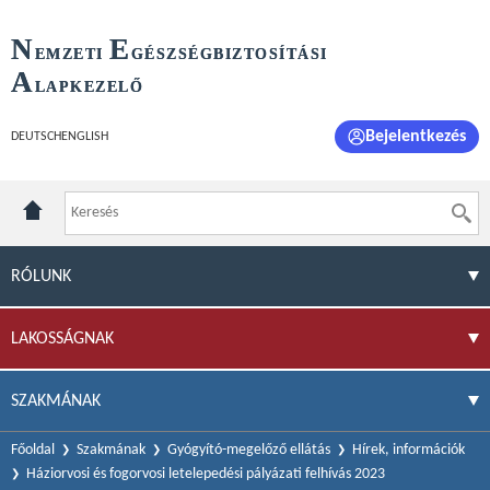
N
E
EMZETI
GÉSZSÉGBIZTOSÍTÁSI
A
LAPKEZELŐ
Bejelentkezés
DEUTSCH
ENGLISH
RÓLUNK
LAKOSSÁGNAK
SZAKMÁNAK
Főoldal
Szakmának
Gyógyító-megelőző ellátás
Hírek, információk
Háziorvosi és fogorvosi letelepedési pályázati felhívás 2023