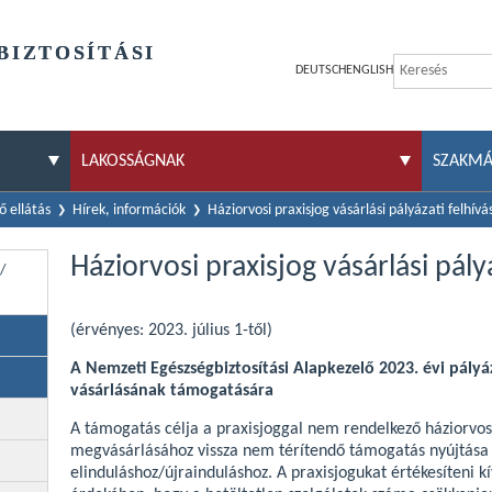
BIZTOSÍTÁSI
DEUTSCH
ENGLISH
LAKOSSÁGNAK
SZAKM
 ellátás
Hírek, információk
Háziorvosi praxisjog vásárlási pályázati felhív
Háziorvosi praxisjog vásárlási pál
/
(érvényes: 2023. július 1-től)
A Nemzeti Egészségbiztosítási Alapkezelő 2023. évi pályáz
vásárlásának támogatására
A támogatás célja a praxisjoggal nem rendelkező háziorvos
megvásárlásához vissza nem térítendő támogatás nyújtása a
elinduláshoz/újrainduláshoz. A praxisjogukat értékesíteni k