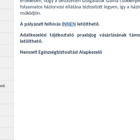
érdekében, hogy a betöltetlen szolgálatok száma csökkenjen
folyamatos háziorvosi ellátása biztosított legyen, így a há
működjön.
A pályázati felhívás
INNEN
letölthető.
Adatkezelési tájékoztató praxisjog vásárlásának tám
letölthető.
Nemzeti Egészségbiztosítási Alapkezelő
pek