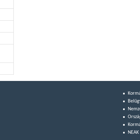
Korm
Belüg
Nemze
Orszá
Kormá
NEAK 