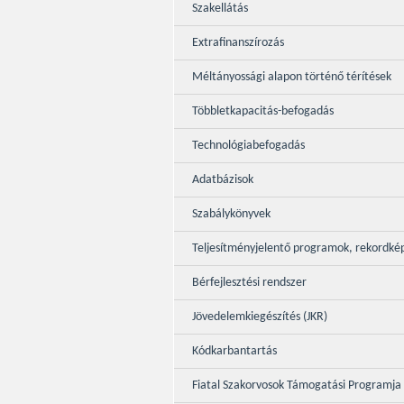
Szakellátás
Extrafinanszírozás
Méltányossági alapon történő térítések
Többletkapacitás-befogadás
Technológiabefogadás
Adatbázisok
Szabálykönyvek
Teljesítményjelentő programok, rekordké
Bérfejlesztési rendszer
Jövedelemkiegészítés (JKR)
Kódkarbantartás
Fiatal Szakorvosok Támogatási Programja