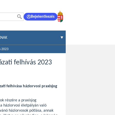
Bejelentkezés
ÁNAK
ás 2023
yázati felhívás 2023
ati felhívása háziorvosi praxisjog
ok részére a praxisjog
 háziorvosi életpályán való
ívánó háziorvosok pótlása, annak