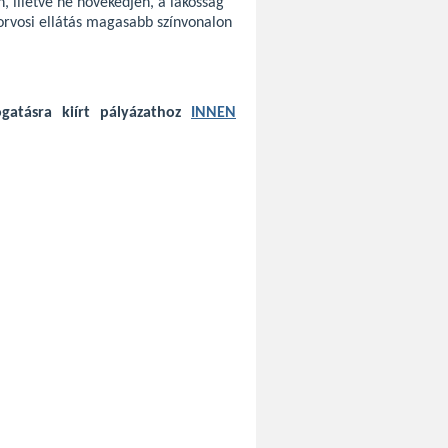
, illetve ne növekedjen, a lakosság
ziorvosi ellátás magasabb színvonalon
ogatásra kiírt pályázathoz
INNEN