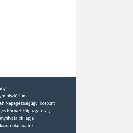
ány
yminisztérium
ti Népegészségügyi Központ
gos Kórházi Főigazgatóság
nyhivatalok lapja
közérdekű adatok