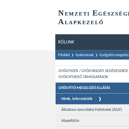
N
E
EMZETI
GÉSZSÉG
A
LAPKEZELŐ
RÓLUNK
Főoldal
Szakmának
Gyógyító-megelőző
GYÓGYSZER / GYÓGYÁSZATI SEGÉDESZKÖZ 
GYÓGYFÜRDŐ TÁMOGATÁSOK
GYÓGYÍTÓ-MEGELŐZŐ ELLÁTÁS
Hírek, információk
Általános Szerződési Feltételek (ÁSZF)
Alapellátás