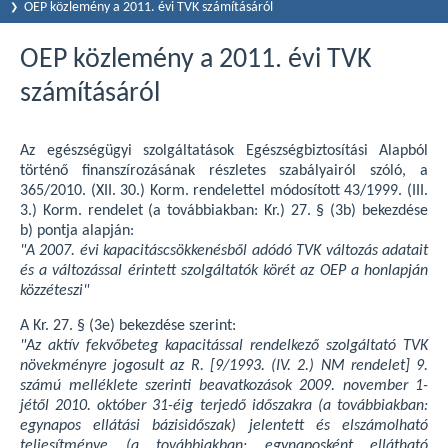
OEP közlemény a 2011. évi TVK számításáról
OEP közlemény a 2011. évi TVK
számításáról
Az egészségügyi szolgáltatások Egészségbiztosítási Alapból
történő finanszírozásának részletes szabályairól szóló, a
365/2010. (XII. 30.) Korm. rendelettel módosított 43/1999. (III.
3.) Korm. rendelet (a továbbiakban: Kr.) 27. § (3b) bekezdése
b) pontja alapján:
"A 2007. évi kapacitáscsökkenésből adódó TVK változás adatait
és a változással érintett szolgáltatók körét az OEP a honlapján
közzéteszi"
A Kr. 27. § (3e) bekezdése szerint:
"Az aktív fekvőbeteg kapacitással rendelkező szolgáltató TVK
növekményre jogosult az R. [9/1993. (IV. 2.) NM rendelet] 9.
számú melléklete szerinti beavatkozások 2009. november 1-
jétől 2010. október 31-éig terjedő időszakra (a továbbiakban:
egynapos ellátási bázisidőszak) jelentett és elszámolható
teljesítménye (a továbbiakban: egynaposként ellátható