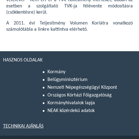
vételével - nem éri el a TVK növekmény mértékét, abban az
esetben a szolgáltató TVK-ja félévente módosításra
(csökkentésre) kerül.
A 2011. évi Teljesítmény Volumen Korlátra vonatkozó
számolótábla a linkre kattintva elérhető.
HASZNOS OLDALAK
Kormány
Belügyminisztérium
Nemzeti Népegészségügyi Központ
Országos Kórházi Főigazgatóság
Kormányhivatalok lapja
NEAK közérdekű adatok
TECHNIKAI AJÁNLÁS