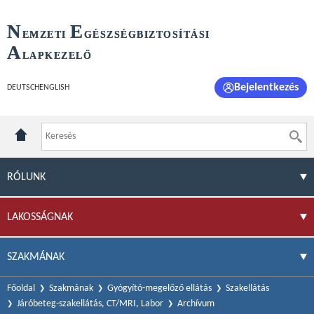
N
E
EMZETI
GÉSZSÉGBIZTOSÍTÁSI
A
LAPKEZELŐ
Bejelentkezés
DEUTSCH
ENGLISH
RÓLUNK
LAKOSSÁGNAK
SZAKMÁNAK
Főoldal
Szakmának
Gyógyító-megelőző ellátás
Szakellátás
Járóbeteg-szakellátás, CT/MRI, Labor
Archívum