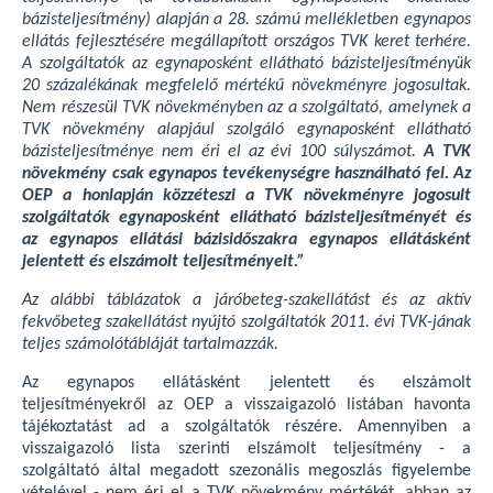
bázisteljesítmény) alapján a 28. számú mellékletben egynapos
ellátás fejlesztésére megállapított országos TVK keret terhére.
A szolgáltatók az egynaposként ellátható bázisteljesítményük
20 százalékának megfelelő mértékű növekményre jogosultak.
Nem részesül TVK növekményben az a szolgáltató, amelynek a
TVK növekmény alapjául szolgáló egynaposként ellátható
bázisteljesítménye nem éri el az évi 100 súlyszámot.
A TVK
növekmény csak egynapos tevékenységre használható fel. Az
OEP a honlapján közzéteszi a TVK növekményre jogosult
szolgáltatók egynaposként ellátható bázisteljesítményét és
az egynapos ellátási bázisidőszakra egynapos ellátásként
jelentett és elszámolt teljesítményeit.”
Az alábbi táblázatok a járóbeteg-szakellátást és az aktív
fekvőbeteg szakellátást nyújtó szolgáltatók 2011. évi TVK-jának
teljes számolótábláját tartalmazzák.
Az egynapos ellátásként jelentett és elszámolt
teljesítményekről az OEP a visszaigazoló listában havonta
tájékoztatást ad a szolgáltatók részére. Amennyiben a
visszaigazoló lista szerinti elszámolt teljesítmény - a
szolgáltató által megadott szezonális megoszlás figyelembe