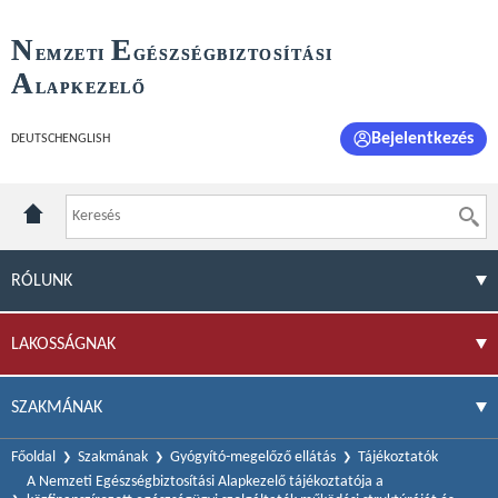
N
E
EMZETI
GÉSZSÉGBIZTOSÍTÁSI
A
LAPKEZELŐ
Bejelentkezés
DEUTSCH
ENGLISH
RÓLUNK
LAKOSSÁGNAK
SZAKMÁNAK
Főoldal
Szakmának
Gyógyító-megelőző ellátás
Tájékoztatók
A Nemzeti Egészségbiztosítási Alapkezelő tájékoztatója a