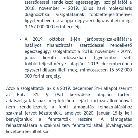
szerződéssel rendelkező egészségügyi szolgáltatót a
2018. november - 2019. július havi molekuláris
diagnosztikai vizsgálatainak többletteljesítményei
figyelembevétele alapján egyszeri díjazás illeti meg,
3 157 000 000 forint erejéig.
A 2019. október 1-jén járóbeteg-szakellátásra
hatályos finanszírozási szerződéssel rendelkező
egészségügyi szolgáltatót a 2018. november - 2019.
július közötti időszakban figyelembe vett
többletteljesítménye alapján 2019 decemberében
egyszeri díjazás illeti meg, mindösszesen 15 692 000
000 forint erejéig.
Azok a szolgáltatók, akik a 2019. december 31-i állapot szerint
az Ebtv. 31. § (9a) bekezdése alapján történt
adatszolgáltatásnak megfelelően lejárt tartozásállománnyal
nem rendelkeznek, a fenti támogatás felhasználásához
szakmai tervet készíteniük, amelyet 2020. január 15-ig kell
benyújtaniuk a fenntartóik részére. A támogatás
felhasználására a szakmai terv fenntartó általi jóváhagyását
követően kerülhet sor.