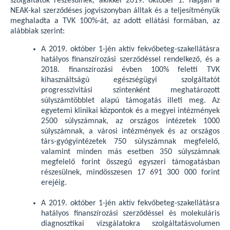
szolgáltatók részesülnek, akikkel 2019. október 1. napján a
NEAK-kal szerződéses jogviszonyban álltak és a teljesítményük
meghaladta a TVK 100%-át, az adott ellátási formában, az
alábbiak szerint:
A 2019. október 1-jén aktív fekvőbeteg-szakellátásra
hatályos finanszírozási szerződéssel rendelkező, és a
2018. finanszírozási évben 100% feletti TVK
kihasználtságú egészségügyi szolgáltatót
progresszivitási szintenként meghatározott
súlyszámtöbblet alapú támogatás illeti meg. Az
egyetemi klinikai központok és a megyei intézmények
2500 súlyszámnak, az országos intézetek 1000
súlyszámnak, a városi intézmények és az országos
társ-gyógyintézetek 750 súlyszámnak megfelelő,
valamint minden más esetben 350 súlyszámnak
megfelelő forint összegű egyszeri támogatásban
részesülnek, mindösszesen 17 691 300 000 forint
erejéig.
A 2019. október 1-jén aktív fekvőbeteg-szakellátásra
hatályos finanszírozási szerződéssel és molekuláris
diagnosztikai vizsgálatokra szolgáltatásvolumen