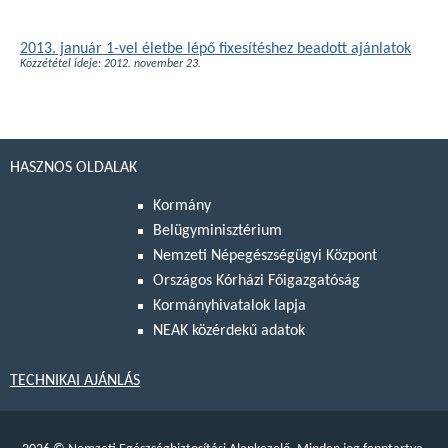
2013. január 1-vel életbe lépő fixesítéshez beadott ajánlatok
Közzététel ideje: 2012. november 23.
HASZNOS OLDALAK
Kormány
Belügyminisztérium
Nemzeti Népegészségügyi Központ
Országos Kórházi Főigazgatóság
Kormányhivatalok lapja
NEAK közérdekű adatok
TECHNIKAI AJÁNLÁS