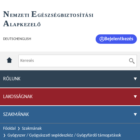
N
E
EMZETI
GÉSZSÉGBIZTOSÍTÁSI
A
LAPKEZELŐ
Bejelentkezés
DEUTSCH
ENGLISH
RÓLUNK
LAKOSSÁGNAK
SZAKMÁNAK
Főoldal
Szakmának
Gyógyszer / Gyógyászati segédeszköz / Gyógyfürdő támogatások