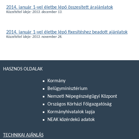
2014. január 1-vel életbe lépő összesített árajánlatok
Közzététel ideje: 2013. december 13.
2014. január 1-vel életbe lépő fixesítéshez beadott ajánlatok
Közzététel ideje: 2013. november 26.
HASZNOS OLDALAK
Kormány
Belügyminisztérium
Nemzeti Népegészségügyi Központ
Országos Kórházi Főigazgatóság
Kormányhivatalok lapja
NEAK közérdekű adatok
TECHNIKAI AJÁNLÁS