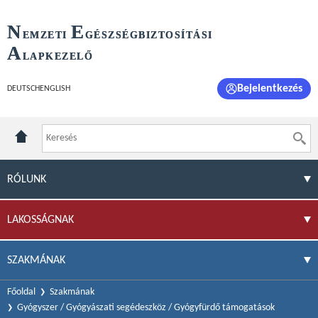
N
E
EMZETI
GÉSZSÉGBIZTOSÍTÁSI
A
LAPKEZELŐ
Bejelentkezés
DEUTSCH
ENGLISH
RÓLUNK
LAKOSSÁGNAK
SZAKMÁNAK
Főoldal
Szakmának
Gyógyszer / Gyógyászati segédeszköz / Gyógyfürdő támogatások