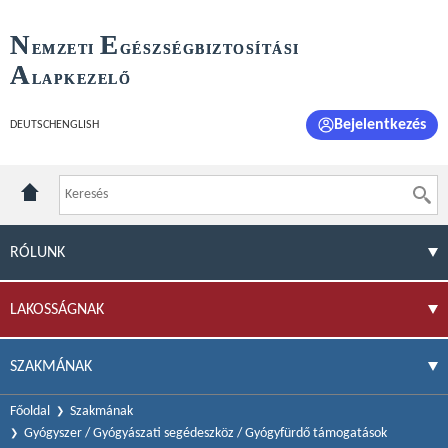
N
E
EMZETI
GÉSZSÉGBIZTOSÍTÁSI
A
LAPKEZELŐ
Bejelentkezés
DEUTSCH
ENGLISH
RÓLUNK
LAKOSSÁGNAK
SZAKMÁNAK
Főoldal
Szakmának
Gyógyszer / Gyógyászati segédeszköz / Gyógyfürdő támogatások