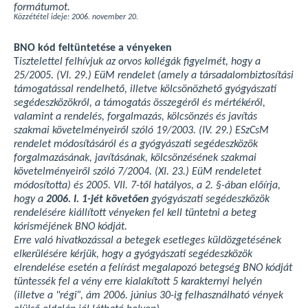
formátumot.
Közzététel ideje: 2006. november 20.
BNO kód feltüntetése a vényeken
T
isztelettel felhívjuk az orvos kollégák figyelmét, hogy a
25/2005. (VI. 29.) EüM rendelet (amely a társadalombiztosítási
támogatással rendelhető, illetve kölcsönözhető gyógyászati
segédeszközökről, a támogatás összegéről és mértékéről,
valamint a rendelés, forgalmazás, kölcsönzés és javítás
szakmai követelményeiről szóló 19/2003. (IV. 29.) ESzCsM
rendelet módosításáról és a gyógyászati segédeszközök
forgalmazásának, javításának, kölcsönzésének szakmai
követelményeiről szóló 7/2004. (XI. 23.) EüM rendeletet
módosította) és 2005. VII. 7-től hatályos, a 2. §-ában előírja,
hogy a
2006. I. 1-jét követően
gyógyászati segédeszközök
rendelésére kiállított vényeken fel kell tüntetni a beteg
kórisméjének BNO kódját.
Erre való hivatkozással a betegek esetleges küldözgetésének
elkerülésére kérjük, hogy a gyógyászati segédeszközök
elrendelése esetén a felírást megalapozó betegség BNO kódját
tüntessék fel a vény erre kialakított 5 karakternyi helyén
(illetve a "régi”, ám 2006. június 30-ig felhasználható vények