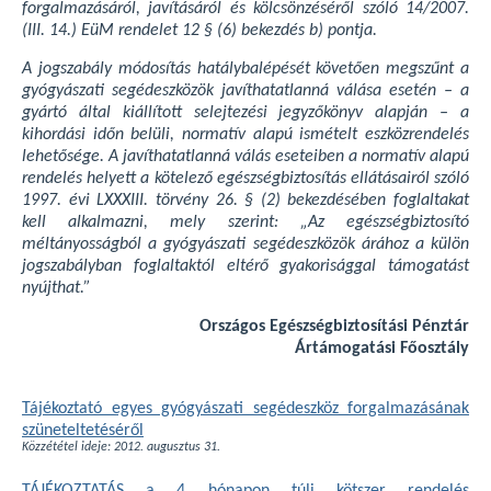
forgalmazásáról, javításáról és kölcsönzéséről szóló 14/2007.
(III. 14.) EüM rendelet 12 § (6) bekezdés b) pontja.
A jogszabály módosítás hatálybalépését követően megszűnt a
gyógyászati segédeszközök javíthatatlanná válása esetén – a
gyártó által kiállított selejtezési jegyzőkönyv alapján – a
kihordási időn belüli, normatív alapú ismételt eszközrendelés
lehetősége. A javíthatatlanná válás eseteiben a normatív alapú
rendelés helyett a kötelező egészségbiztosítás ellátásairól szóló
1997. évi LXXXIII. törvény 26. § (2) bekezdésében foglaltakat
kell alkalmazni, mely szerint: „Az egészségbiztosító
méltányosságból a gyógyászati segédeszközök árához a külön
jogszabályban foglaltaktól eltérő gyakorisággal támogatást
nyújthat.”
Országos Egészségbiztosítási Pénztár
Ártámogatási Főosztály
Tájékoztató egyes gyógyászati segédeszköz forgalmazásának
szüneteltetéséről
Közzététel ideje: 2012. augusztus 31.