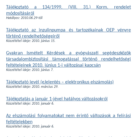
Tájékoztató a 134/1999. (VIII. 31.) Korm. rendelet
módosításáról
Hatályos: 2010.06.29-től
Tájékoztató az inzulinpumpa és tartozékainak OEP vényre
történő rendelhetőségeiről
Közzététel ideje: 2010. június 15.
Gyakran Ismételt Kérdések a gyógyászati segédeszközök
társadalombiztosítási támogatással történő rendelhetőségi
feltételeinek 2010. június 1-i változásai kapcsán
Közzététel ideje: 2010. június 7.
Tájékoztató levél (eJelentés – elektronikus elszámolás)
Közzététel ideje: 2010. március 29.
Tájékoztatás a január 1-jével hatályos változásokról
Közzététel ideje: 2010. január 6.
Az elszámolási folyamatokat nem érintő változások a felírási
feltételekben
Közzététel ideje: 2010. január 6.