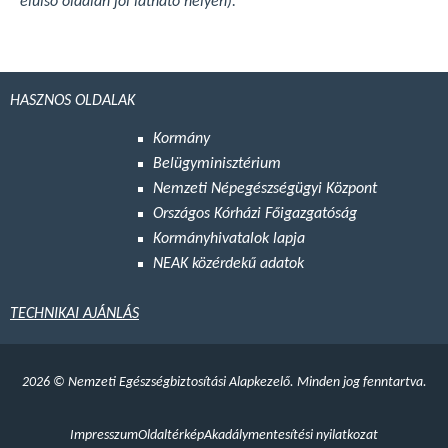
elülső oldalán jól látható helyen).
HASZNOS OLDALAK
Kormány
Belügyminisztérium
Nemzeti Népegészségügyi Központ
Országos Kórházi Főigazgatóság
Kormányhivatalok lapja
NEAK közérdekű adatok
TECHNIKAI AJÁNLÁS
2026
©
Nemzeti Egészségbiztosítási Alapkezelő. Minden jog fenntartva.
Impresszum
Oldaltérkép
Akadálymentesítési nyilatkozat