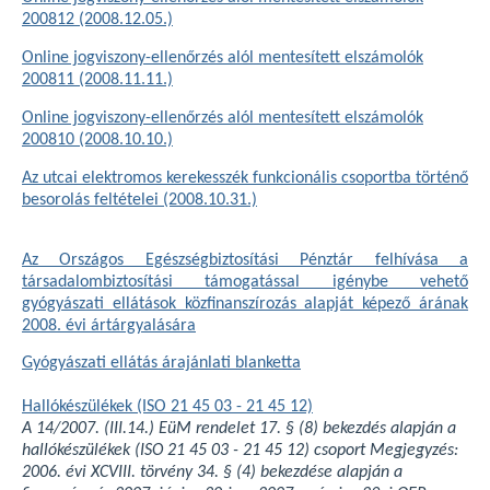
200812 (2008.12.05.)
Online jogviszony-ellenőrzés alól mentesített elszámolók
200811 (2008.11.11.)
Online jogviszony-ellenőrzés alól mentesített elszámolók
200810 (2008.10.10.)
Az utcai elektromos kerekesszék funkcionális csoportba történő
besorolás feltételei (2008.10.31.)
Az Országos Egészségbiztosítási Pénztár felhívása a
társadalombiztosítási támogatással igénybe vehető
gyógyászati ellátások közfinanszírozás alapját képező árának
2008. évi ártárgyalására
Gyógyászati ellátás árajánlati blanketta
Hallókészülékek (ISO 21 45 03 - 21 45 12)
A 14/2007. (III.14.) EüM rendelet 17. § (8) bekezdés alapján a
hallókészülékek (ISO 21 45 03 - 21 45 12) csoport Megjegyzés:
2006. évi XCVIII. törvény 34. § (4) bekezdése alapján a