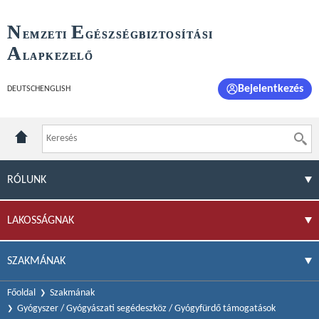
N
E
EMZETI
GÉSZSÉGBIZTOSÍTÁSI
A
LAPKEZELŐ
Bejelentkezés
DEUTSCH
ENGLISH
RÓLUNK
LAKOSSÁGNAK
SZAKMÁNAK
Főoldal
Szakmának
Gyógyszer / Gyógyászati segédeszköz / Gyógyfürdő támogatások