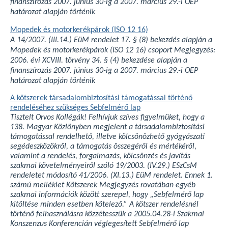
finanszírozás 2007. június 30-ig a 2007. március 29.-i OEP
határozat alapján történik
Mopedek és motorkerékpárok (ISO 12 16)
A 14/2007. (III.14.) EüM rendelet 17. § (8) bekezdés alapján a
Mopedek és motorkerékpárok (ISO 12 16) csoport Megjegyzés:
2006. évi XCVIII. törvény 34. § (4) bekezdése alapján a
finanszírozás 2007. június 30-ig a 2007. március 29.-i OEP
határozat alapján történik
A kötszerek társadalombiztosítási támogatással történő
rendeléséhez szükséges Sebfelmérő lap
Tisztelt Orvos Kollégák! Felhívjuk szíves figyelmüket, hogy a
138. Magyar Közlönyben megjelent a társadalombiztosítási
támogatással rendelhető, illetve kölcsönözhető gyógyászati
segédeszközökről, a támogatás összegéről és mértékéről,
valamint a rendelés, forgalmazás, kölcsönzés és javítás
szakmai követelményeiről szóló 19/2003. (IV.29.) ESzCsM
rendeletet módosító 41/2006. (XI.13.) EüM rendelet. Ennek 1.
számú melléklet Kötszerek Megjegyzés rovatában egyéb
szakmai információk között szerepel, hogy „Sebfelmérő lap
kitöltése minden esetben kötelező.” A kötszer rendelésnél
történő felhasználásra közzétesszük a 2005.04.28-i Szakmai
Konszenzus Konferencián véglegesített Sebfelmérő lap