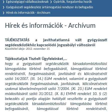
Egészségügyi vállalkozásoknak
Gyártók, forgalomba hozók
Gyógyászati segédeszköz ártámogatási rendszer és befogadás
Hírek és információk - Archívum
Hírek és információk - Archívum
TÁJÉKOZTATÁS a javíthatatlanná vált gyógyászati
segédeszközökhöz kapcsolódó jogszabályi változásról
Közzététel ideje: 2012. november 15.
Tájékoztatjuk Tisztelt Ügyfeleinket,…
hogy a gyógyászati segédeszközök társadalombiztosítási
támogatásba történő befogadásáról, támogatással történő
rendeléséről, forgalmazásáról, javításáról és kölcsönzéséről
szóló 14/2007. (III. 14.) EüM rendelet, valamint a gyógyászati
segédeszközök forgalmazásának, javításának, kölcsönzésének
szakmai követelményeiről szóló 7/2004. (XI. 23.) EüM rendelet
módosításáról szóló 31/2012. (X. 8.) EMMI rendelet 10. § (2)
bekezdés a) pontja alapján hatályát veszítette a gyógyászati
segédeszközök társadalombiztosítási támogatásba történő
befogadásáról, támogatással történő rendeléséről,