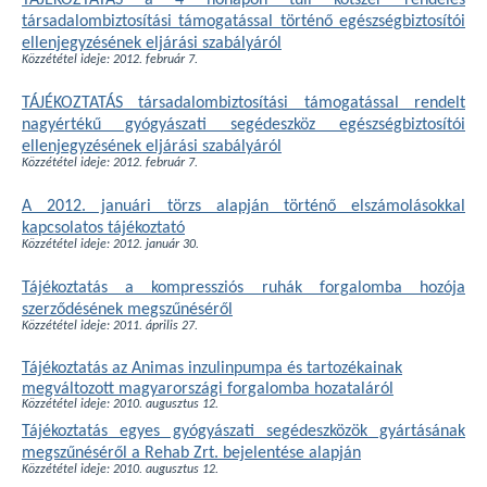
TÁJÉKOZTATÁS a 4 hónapon túli kötszer rendelés
társadalombiztosítási támogatással történő egészségbiztosítói
ellenjegyzésének eljárási szabályáról
Közzététel ideje: 2012. február 7.
TÁJÉKOZTATÁS társadalombiztosítási támogatással rendelt
nagyértékű gyógyászati segédeszköz egészségbiztosítói
ellenjegyzésének eljárási szabályáról
Közzététel ideje: 2012. február 7.
A 2012. januári törzs alapján történő elszámolásokkal
kapcsolatos tájékoztató
Közzététel ideje: 2012. január 30.
Tájékoztatás a kompressziós ruhák forgalomba hozója
szerződésének megszűnéséről
Közzététel ideje: 2011. április 27.
Tájékoztatás az Animas inzulinpumpa és tartozékainak
megváltozott magyarországi forgalomba hozataláról
Közzététel ideje: 2010. augusztus 12.
Tájékoztatás egyes gyógyászati segédeszközök gyártásának
megszűnéséről a Rehab Zrt. bejelentése alapján
Közzététel ideje: 2010. augusztus 12.