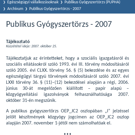
Egészségügyi vállalkozásoknak
Publikus Gyógyszertörzs (PUPHA)
Archívum
Publikus Gyógyszertörzs - 2007
Publikus Gyógyszertörzs - 2007
Tájékoztató
Közzététel ideje: 2007. október 25.
Tájékoztatjuk az érintetteket, hogy a szociális igazgatásról és
szociális ellátásokról szóló 1993. évi III. törvény módosításáról
szóló 2005. évi CLXX. törvény 56. § (5) bekezdése és az egyes
egészségügyi tárgyú törvények módosításáról szóló 2007. évi
LXXI törvény 36. § (11)–(12) bekezdései alapján a régi, 2006.
június 30-át megelőzően kiállított – papír alapú –
közgyógyellátási igazolványok felhasználhatósága 2007.
október 31-én megszűnik.
A publikus gyógyszertörzs OEP_JC2 oszlopában „I” jelzéssel
jelölt készítmények közgyógy jogcímen az OEP_JC2 oszlop
alapján 2007. november 1-jétől nem számolhatóak el.
♦ ♦ ♦