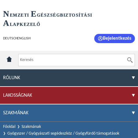
N
E
EMZETI
GÉSZSÉGBIZTOSÍTÁSI
A
LAPKEZELŐ
Bejelentkezés
DEUTSCH
ENGLISH
RÓLUNK
LAKOSSÁGNAK
SZAKMÁNAK
Főoldal
Szakmának
Gyógyszer / Gyógyászati segédeszköz / Gyógyfürdő támogatások