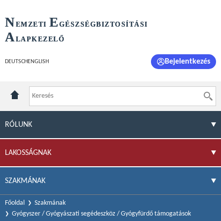
N
E
EMZETI
GÉSZSÉGBIZTOSÍTÁSI
A
LAPKEZELŐ
Bejelentkezés
DEUTSCH
ENGLISH
RÓLUNK
LAKOSSÁGNAK
SZAKMÁNAK
Főoldal
Szakmának
Gyógyszer / Gyógyászati segédeszköz / Gyógyfürdő támogatások