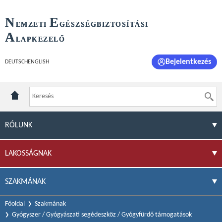
N
E
EMZETI
GÉSZSÉGBIZTOSÍTÁSI
A
LAPKEZELŐ
Bejelentkezés
DEUTSCH
ENGLISH
RÓLUNK
LAKOSSÁGNAK
SZAKMÁNAK
Főoldal
Szakmának
Gyógyszer / Gyógyászati segédeszköz / Gyógyfürdő támogatások