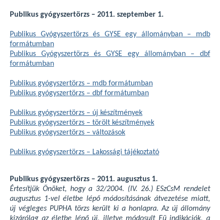
Publikus gyógyszertörzs – 2011. szeptember 1.
Publikus Gyógyszertörzs és GYSE egy állományban – mdb
formátumban
Publikus Gyógyszertörzs és GYSE egy állományban – dbf
formátumban
Publikus gyógyszertörzs – mdb formátumban
Publikus gyógyszertörzs – dbf formátumban
Publikus gyógyszertörzs – új készítmények
Publikus gyógyszertörzs – törölt készítmények
Publikus gyógyszertörzs – változások
Publikus gyógyszertörzs – Lakossági tájékoztató
Publikus gyógyszertörzs – 2011. augusztus 1.
Értesítjük Önöket, hogy a 32/2004. (IV. 26.) ESzCsM rendelet
augusztus 1-vel életbe lépő módosításának átvezetése miatt,
új végleges PUPHA törzs került ki a honlapra. Az új állomány
kizárólag az életbe lépő új, illetve módosult Eü indikációk, a