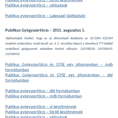
Publikus gyógyszertörzs – törölt készítmények
Publikus gyógyszertörzs – változások
Publikus gyógyszertörzs – Lakossági tájékoztató
Publikus Gyógyszertörzs – 2015. augusztus 1.
Tájékoztatjuk Önöket, hogy az új állományok kiadására az 32/2004 ESZCSM
rendelet módosítása miatt került sor. A 3. verzióhoz képest a következő TTT-kóddal
rendelkező gyógyszerek adataiban történt változás: 210708220; 210706943;
210706935.
Publikus Gyógyszertörzs és GYSE egy állományban – mdb
formátumban
Publikus Gyógyszertörzs és GYSE egy állományban – dbf
formátumban
Publikus gyógyszertörzs – dbf formátumban
Publikus gyógyszertörzs – mdb formátumban
Publikus gyógyszertörzs – új készítmények
Publikus gyógyszertörzs – törölt készítmények
Publikus gyógyszertörzs – változások