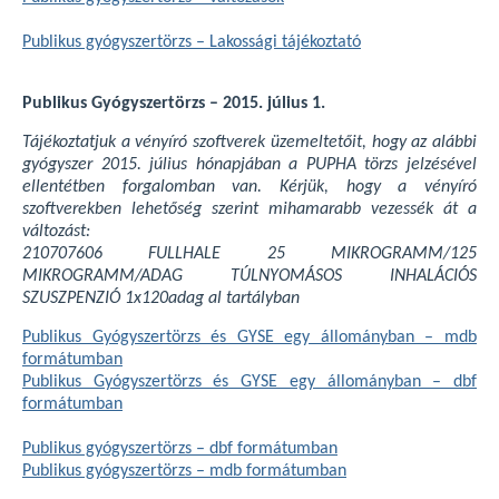
Publikus gyógyszertörzs – Lakossági tájékoztató
Publikus Gyógyszertörzs – 2015. július 1.
Tájékoztatjuk a vényíró szoftverek üzemeltetőit, hogy az alábbi
gyógyszer 2015. július hónapjában a PUPHA törzs jelzésével
ellentétben forgalomban van. Kérjük, hogy a vényíró
szoftverekben lehetőség szerint mihamarabb vezessék át a
változást:
210707606 FULLHALE 25 MIKROGRAMM/125
MIKROGRAMM/ADAG TÚLNYOMÁSOS INHALÁCIÓS
SZUSZPENZIÓ 1x120adag al tartályban
Publikus Gyógyszertörzs és GYSE egy állományban – mdb
formátumban
Publikus Gyógyszertörzs és GYSE egy állományban – dbf
formátumban
Publikus gyógyszertörzs – dbf formátumban
Publikus gyógyszertörzs – mdb formátumban