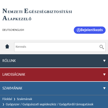
N
E
EMZETI
GÉSZSÉGBIZTOSÍTÁSI
A
LAPKEZELŐ
Bejelentkezés
DEUTSCH
ENGLISH
RÓLUNK
LAKOSSÁGNAK
SZAKMÁNAK
Főoldal
Szakmának
Gyógyszer / Gyógyászati segédeszköz / Gyógyfürdő támogatások