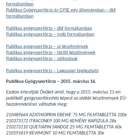
formátumban
Publikus Gyógyszertörzs és GYSE egy állományban – dbf
formátumban
Publikus gyógyszertörzs – dbf formátumban
Publikus gyógyszertörzs – mdb formátumban
Publikus gyógyszertörzs – új készítmények
Publikus gyógyszertörzs – törölt készítmények
Publikus gyógyszertörzs – változások
Publikus gyógyszertörzs – Lakossági tájékoztató
Publikus Gyógyszertörzs – 2015. március 16.
Ezúton értesítjük Önöket arról, hogy a 2015. március 11-én
publikált gyógyszertörzshöz képest az alábbi készítmények EÜ-
hozzárendelései változtak meg:
210489664 AZATHIOPRIN EBEWE 75 MG FILMTABLETTA 100x
210373172 ITRACONEP 100 MG KEMÉNY KAPSZULA 28x
210273110 QUETIAPIN SANDOZ 25 MG FILMTABLETTA 60x
210591819 REVIMONT 10 MG FILMTABLETTA 30x