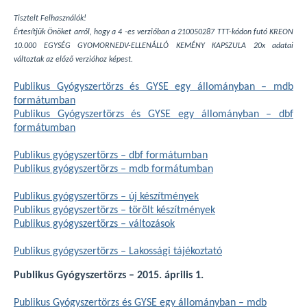
Tisztelt Felhasználók!
Értesítjük Önöket arról, hogy a 4 -es verzióban a 210050287 TTT-kódon futó KREON
10.000 EGYSÉG GYOMORNEDV-ELLENÁLLÓ KEMÉNY KAPSZULA 20x adatai
változtak az előző verzióhoz képest.
Publikus Gyógyszertörzs és GYSE egy állományban – mdb
formátumban
Publikus Gyógyszertörzs és GYSE egy állományban – dbf
formátumban
Publikus gyógyszertörzs – dbf formátumban
Publikus gyógyszertörzs – mdb formátumban
Publikus gyógyszertörzs – új készítmények
Publikus gyógyszertörzs – törölt készítmények
Publikus gyógyszertörzs – változások
Publikus gyógyszertörzs – Lakossági tájékoztató
Publikus Gyógyszertörzs – 2015. április 1.
Publikus Gyógyszertörzs és GYSE egy állományban – mdb