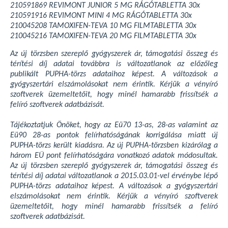
210591869 REVIMONT JUNIOR 5 MG RÁGÓTABLETTA 30x
210591916 REVIMONT MINI 4 MG RÁGÓTABLETTA 30x
210045208 TAMOXIFEN-TEVA 10 MG FILMTABLETTA 30x
210045216 TAMOXIFEN-TEVA 20 MG FILMTABLETTA 30x
Az új törzsben szereplő gyógyszerek ár, támogatási összeg és
térítési díj adatai továbbra is változatlanok az előzőleg
publikált PUPHA-törzs adataihoz képest.
A változások a
gyógyszertári elszámolásokat nem érintik. Kérjük a vényíró
szoftverek üzemeltetőit, hogy minél hamarabb frissítsék a
felíró szoftverek adatbázisát.
Tájékoztatjuk Önöket, hogy az Eü70 13-as, 28-as valamint az
Eü90 28-as pontok felírhatóságának korrigálása miatt új
PUPHA-törzs került kiadásra. Az új PUPHA-törzsben kizárólag a
három EÜ pont felírhatóságára vonatkozó adatok módosultak.
Az új törzsben szereplő gyógyszerek ár, támogatási összeg és
térítési díj adatai változatlanok a 2015.03.01-vel érvénybe lépő
PUPHA-törzs adataihoz képest.
A változások a gyógyszertári
elszámolásokat nem érintik. Kérjük a vényíró szoftverek
üzemeltetőit, hogy minél hamarabb frissítsék a felíró
szoftverek adatbázisát.