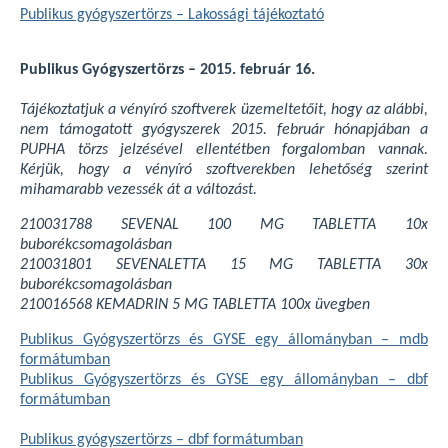
Publikus gyógyszertörzs – Lakossági tájékoztató
Publikus Gyógyszertörzs – 2015. február 16.
Tájékoztatjuk a vényíró szoftverek üzemeltetőit, hogy az alábbi,
nem támogatott gyógyszerek 2015. február hónapjában a
PUPHA törzs jelzésével ellentétben forgalomban vannak.
Kérjük, hogy a vényíró szoftverekben lehetőség szerint
mihamarabb vezessék át a változást.
210031788 SEVENAL 100 MG TABLETTA 10x
buborékcsomagolásban
210031801 SEVENALETTA 15 MG TABLETTA 30x
buborékcsomagolásban
210016568 KEMADRIN 5 MG TABLETTA 100x üvegben
Publikus Gyógyszertörzs és GYSE egy állományban – mdb
formátumban
Publikus Gyógyszertörzs és GYSE egy állományban – dbf
formátumban
Publikus gyógyszertörzs – dbf formátumban