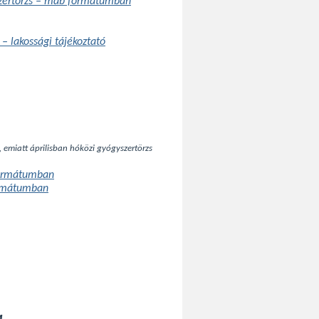
szertörzs – mdb formátumban
 – lakossági tájékoztató
, emiatt áprilisban hóközi gyógyszertörzs
formátumban
ormátumban