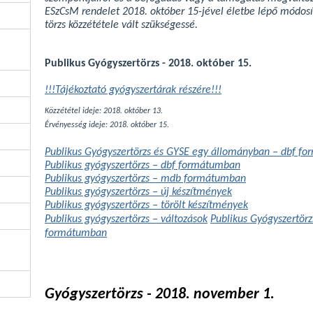
ESzCsM rendelet 2018. október 15-jével életbe lépő módosítá
törzs közzététele vált szükségessé.
Publikus Gyógyszertörzs - 2018. október 15.
!!!Tájékoztató gyógyszertárak részére!!!
Közzététel ideje: 2018. október 13.
Érvényesség ideje: 2018. október 15.
Publikus Gyógyszertörzs és GYSE egy állományban – dbf f
Publikus gyógyszertörzs – dbf formátumban
Publikus gyógyszertörzs – mdb formátumban
Publikus gyógyszertörzs – új készítmények
Publikus gyógyszertörzs – törölt készítmények
Publikus gyógyszertörzs – változások
Publikus Gyógyszertör
formátumban
Gyógyszertörzs - 2018. november 1.