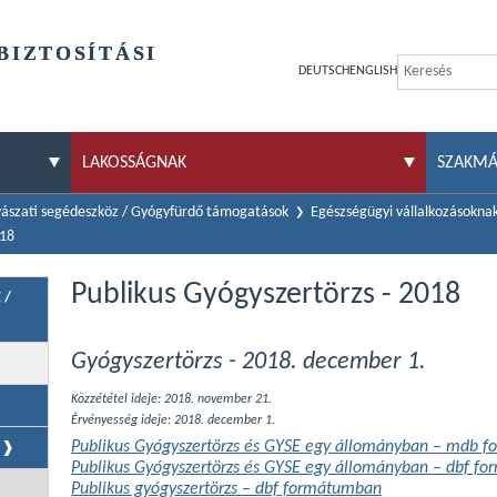
BIZTOSÍTÁSI
DEUTSCH
ENGLISH
LAKOSSÁGNAK
SZAKM
ászati segédeszköz / Gyógyfürdő támogatások
Egészségügyi vállalkozásokna
018
Publikus Gyógyszertörzs - 2018
 /
Gyógyszertörzs - 2018. december 1.
Közzététel ideje: 2018. november 21.
Érvényesség ideje: 2018. december 1.
Publikus Gyógyszertörzs és GYSE egy állományban – mdb 
Publikus Gyógyszertörzs és GYSE egy állományban – dbf f
Publikus gyógyszertörzs – dbf formátumban