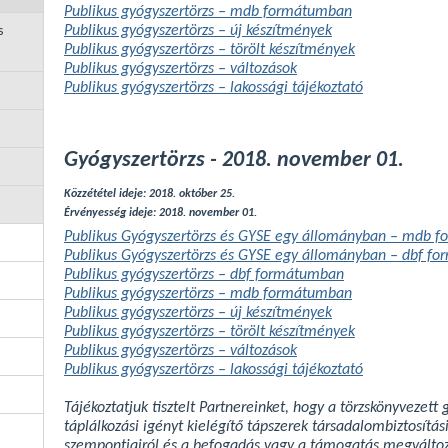
Publikus gyógyszertörzs – mdb formátumban
Publikus gyógyszertörzs – új készítmények
s
Publikus gyógyszertörzs – törölt készítmények
Publikus gyógyszertörzs – változások
Publikus gyógyszertörzs – lakossági tájékoztató
Gyógyszertörzs - 2018. november 01.
Közzététel ideje: 2018. október 25.
Érvényesség ideje: 2018. november 01.
Publikus Gyógyszertörzs és GYSE egy állományban – mdb 
Publikus Gyógyszertörzs és GYSE egy állományban – dbf f
Publikus gyógyszertörzs – dbf formátumban
Publikus gyógyszertörzs – mdb formátumban
Publikus gyógyszertörzs – új készítmények
Publikus gyógyszertörzs – törölt készítmények
Publikus gyógyszertörzs – változások
Publikus gyógyszertörzs – lakossági tájékoztató
Tájékoztatjuk tisztelt Partnereinket, hogy a törzskönyvezett
táplálkozási igényt kielégítő tápszerek társadalombiztosít
szempontjairól és a befogadás vagy a támogatás megváltozta