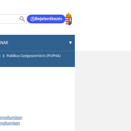
Bejelentkezés
ÁNAK
k
Publikus Gyógyszertörzs (PUPHA)
formátumban
ormátumban