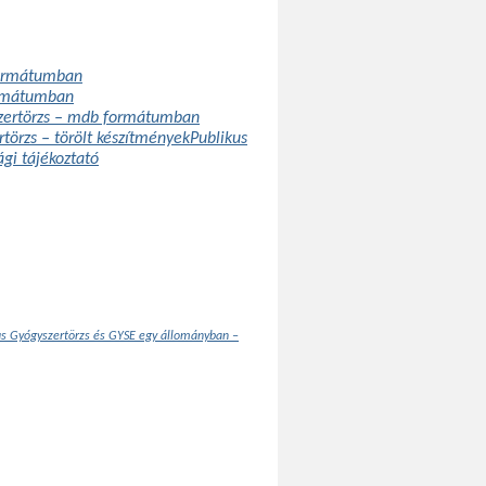
formátumban
ormátumban
szertörzs – mdb formátumban
rtörzs – törölt készítmények
Publikus
ági tájékoztató
us Gyógyszertörzs és GYSE egy állományban –