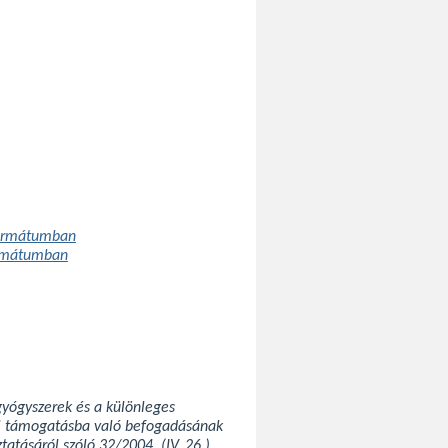
formátumban
ormátumban
 gyógyszerek és a különleges
ási támogatásba való befogadásának
tásáról szóló 32/2004. (IV. 26.)