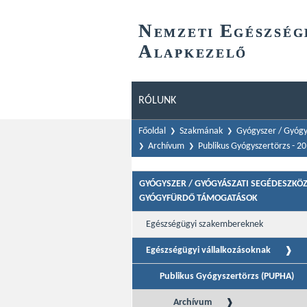
N
E
EMZETI
GÉSZSÉG
A
LAPKEZELŐ
RÓLUNK
Főoldal
Szakmának
Gyógyszer / Gyógy
Archívum
Publikus Gyógyszertörzs - 2
GYÓGYSZER / GYÓGYÁSZATI SEGÉDESZKÖZ
GYÓGYFÜRDŐ TÁMOGATÁSOK
Egészségügyi szakembereknek
Egészségügyi vállalkozásoknak
Publikus Gyógyszertörzs (PUPHA)
Archívum