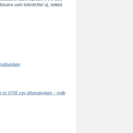
saira való tekintettel új, hóközi
ormátumban
zs és GYSE egy állományban – mdb