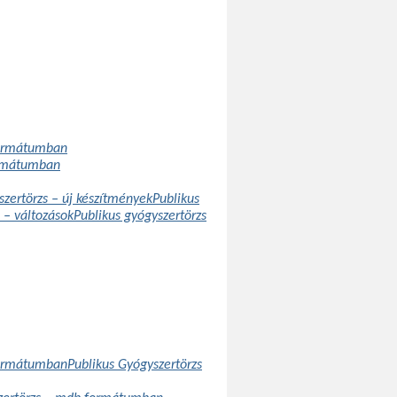
formátumban
ormátumban
szertörzs – új készítmények
Publikus
 – változások
Publikus gyógyszertörzs
formátumban
Publikus Gyógyszertörzs