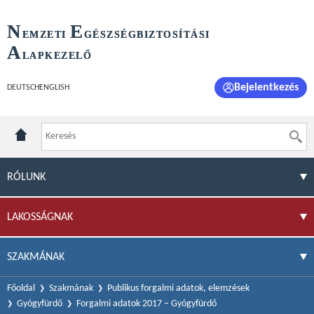
N
E
EMZETI
GÉSZSÉGBIZTOSÍTÁSI
A
LAPKEZELŐ
Bejelentkezés
DEUTSCH
ENGLISH
RÓLUNK
LAKOSSÁGNAK
SZAKMÁNAK
Főoldal
Szakmának
Publikus forgalmi adatok, elemzések
Gyógyfürdő
Forgalmi adatok 2017 – Gyógyfürdő