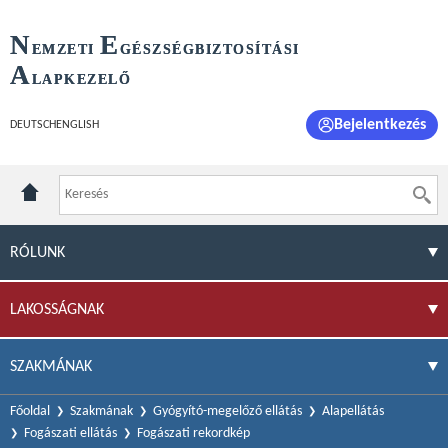
N
E
EMZETI
GÉSZSÉGBIZTOSÍTÁSI
A
LAPKEZELŐ
Bejelentkezés
DEUTSCH
ENGLISH
RÓLUNK
LAKOSSÁGNAK
SZAKMÁNAK
Főoldal
Szakmának
Gyógyító-megelőző ellátás
Alapellátás
Fogászati ellátás
Fogászati rekordkép