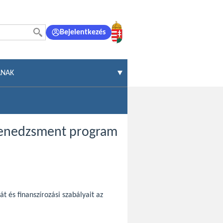
Bejelentkezés
ÁNAK
menedzsment program
és finanszírozási szabályait az