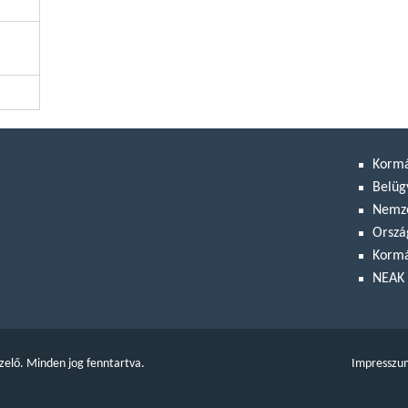
Korm
Belüg
Nemze
Orszá
Kormá
NEAK 
zelő. Minden jog fenntartva.
Impresszu