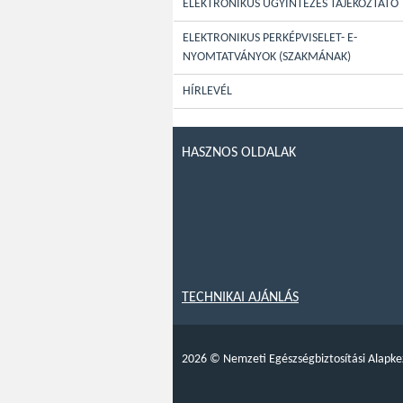
ELEKTRONIKUS ÜGYINTÉZÉS TÁJÉKOZTATÓ
ELEKTRONIKUS PERKÉPVISELET- E-
NYOMTATVÁNYOK (SZAKMÁNAK)
HÍRLEVÉL
HASZNOS OLDALAK
TECHNIKAI AJÁNLÁS
2026
©
Nemzeti Egészségbiztosítási Alapke