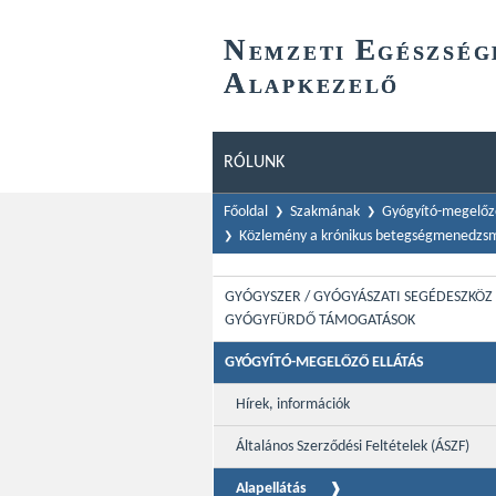
N
E
EMZETI
GÉSZSÉG
A
LAPKEZELŐ
RÓLUNK
Főoldal
Szakmának
Gyógyító-megelőző
Közlemény a krónikus betegségmenedzsm
GYÓGYSZER / GYÓGYÁSZATI SEGÉDESZKÖZ 
GYÓGYFÜRDŐ TÁMOGATÁSOK
GYÓGYÍTÓ-MEGELŐZŐ ELLÁTÁS
Hírek, információk
Általános Szerződési Feltételek (ÁSZF)
Alapellátás