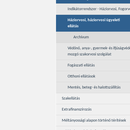
Indikátorrendszer - Háziorvosi, Fogorv
Háziorvosi, háziorvosi ügyeleti
ellátás
Archívum
Védőnő, anya-, gyermek- és ifjúságvé
mozgó szakorvosi szolgálat
Fogászati ellátás
Otthoni ellátások
Mentés, beteg- és halottszállítás
Szakellátás
Extrafinanszírozás
Méltányossági alapon történő térítések