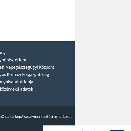
ány
yminisztérium
ti Népegészségügyi Központ
gos Kórházi Főigazgatóság
nyhivatalok lapja
közérdekű adatok
m
Oldaltérkép
Akadálymentesítési nyilatkozat