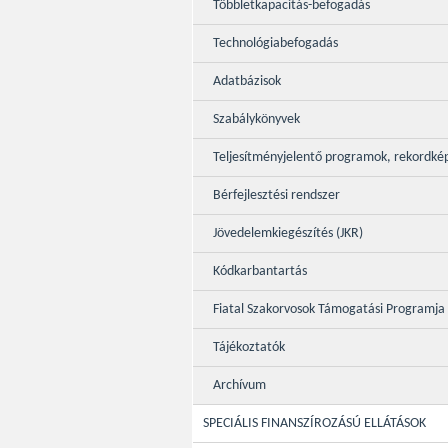
Többletkapacitás-befogadás
Technológiabefogadás
Adatbázisok
Szabálykönyvek
Teljesítményjelentő programok, rekordké
Bérfejlesztési rendszer
Jövedelemkiegészítés (JKR)
Kódkarbantartás
Fiatal Szakorvosok Támogatási Programja
Tájékoztatók
Archívum
SPECIÁLIS FINANSZÍROZÁSÚ ELLÁTÁSOK