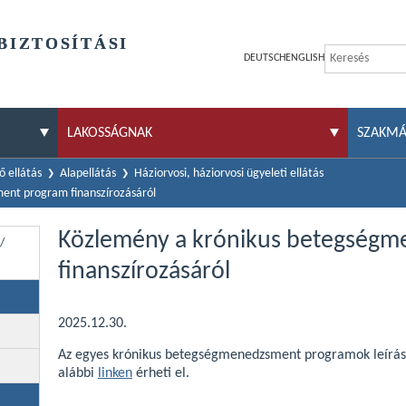
BIZTOSÍTÁSI
DEUTSCH
ENGLISH
LAKOSSÁGNAK
SZAKM
 ellátás
Alapellátás
Háziorvosi, háziorvosi ügyeleti ellátás
ent program finanszírozásáról
Közlemény a krónikus betegség
/
finanszírozásáról
2025.12.30.
Az egyes krónikus betegségmenedzsment programok leírását 
alábbi
linken
érheti el.