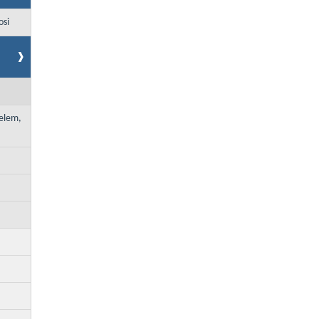
osi
delem,