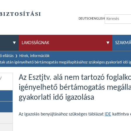
BIZTOSÍTÁSI
DEUTSCH
ENGLISH
LAKOSSÁGNAK
SZAKM
 ellátás
Hírek, információk
ottak után igényelhető bértámogatás megállapításához szükséges gyakorlati idő i
Az Esztjtv. alá nem tartozó foglalk
/
igényelhető bértámogatás megáll
gyakorlati idő igazolása
Az igazolás benyújtásához szükséges táblázat
IDE
kattintva 