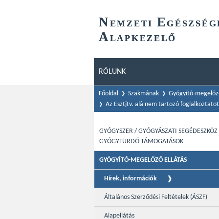
N
E
EMZETI
GÉSZSÉG
A
LAPKEZELŐ
RÓLUNK
Főoldal
Szakmának
Gyógyító-megelőző
Az Esztjtv. alá nem tartozó foglalkoztat
GYÓGYSZER / GYÓGYÁSZATI SEGÉDESZKÖZ 
GYÓGYFÜRDŐ TÁMOGATÁSOK
GYÓGYÍTÓ-MEGELŐZŐ ELLÁTÁS
Hírek, információk
Általános Szerződési Feltételek (ÁSZF)
Alapellátás