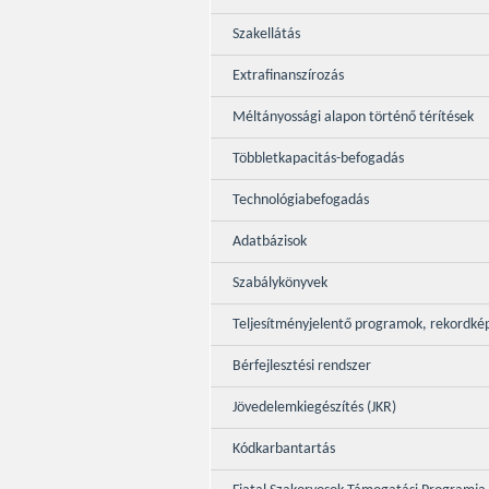
Szakellátás
Extrafinanszírozás
Méltányossági alapon történő térítések
Többletkapacitás-befogadás
Technológiabefogadás
Adatbázisok
Szabálykönyvek
Teljesítményjelentő programok, rekordké
Bérfejlesztési rendszer
Jövedelemkiegészítés (JKR)
Kódkarbantartás