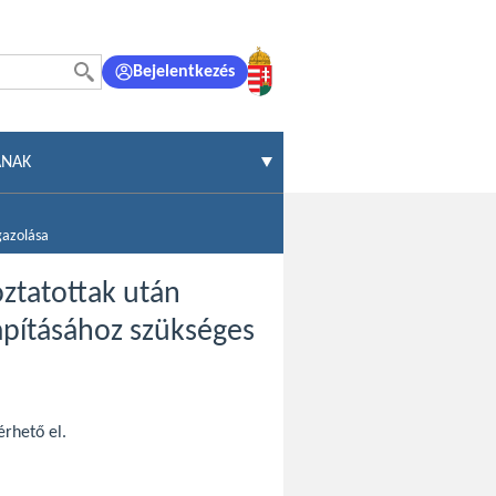
Bejelentkezés
ÁNAK
gazolása
oztatottak után
apításához szükséges
érhető el.