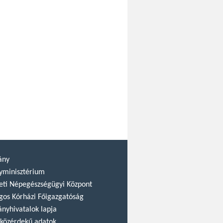
ány
yminisztérium
ti Népegészségügyi Központ
gos Kórházi Főigazgatóság
nyhivatalok lapja
közérdekű adatok