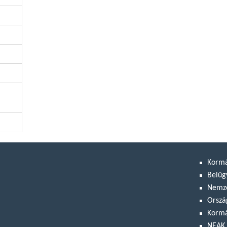
Korm
Belüg
Nemze
Orszá
Kormá
NEAK 