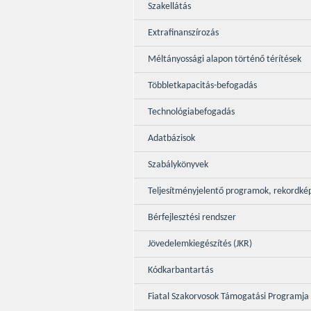
Szakellátás
Extrafinanszírozás
Méltányossági alapon történő térítések
Többletkapacitás-befogadás
Technológiabefogadás
Adatbázisok
Szabálykönyvek
Teljesítményjelentő programok, rekordké
Bérfejlesztési rendszer
Jövedelemkiegészítés (JKR)
Kódkarbantartás
Fiatal Szakorvosok Támogatási Programja