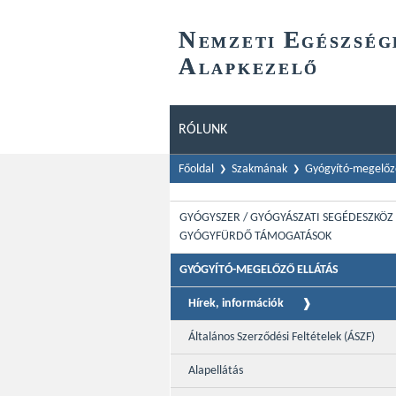
N
E
EMZETI
GÉSZSÉG
A
LAPKEZELŐ
RÓLUNK
Főoldal
Szakmának
Gyógyító-megelőző
GYÓGYSZER / GYÓGYÁSZATI SEGÉDESZKÖZ 
GYÓGYFÜRDŐ TÁMOGATÁSOK
GYÓGYÍTÓ-MEGELŐZŐ ELLÁTÁS
Hírek, információk
Általános Szerződési Feltételek (ÁSZF)
Alapellátás