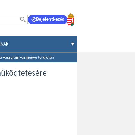
Bejelentkezés
ÁNAK
ére Veszprém vármegye területén
 működtetésére