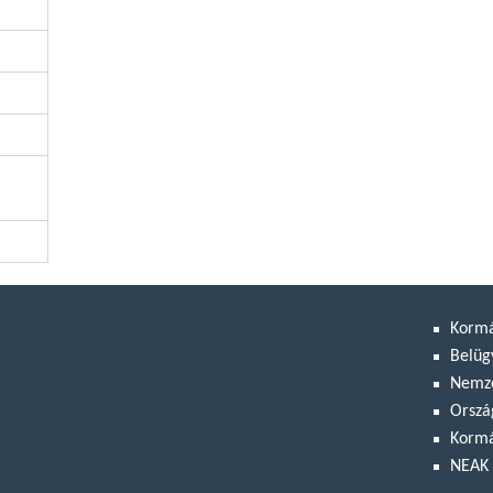
Korm
Belüg
Nemze
Orszá
Kormá
NEAK 