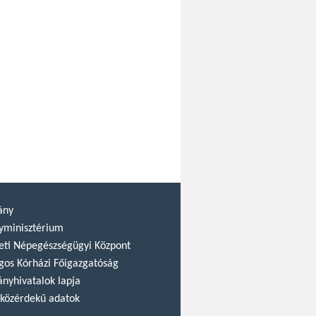
ány
yminisztérium
ti Népegészségügyi Központ
gos Kórházi Főigazgatóság
nyhivatalok lapja
közérdekű adatok