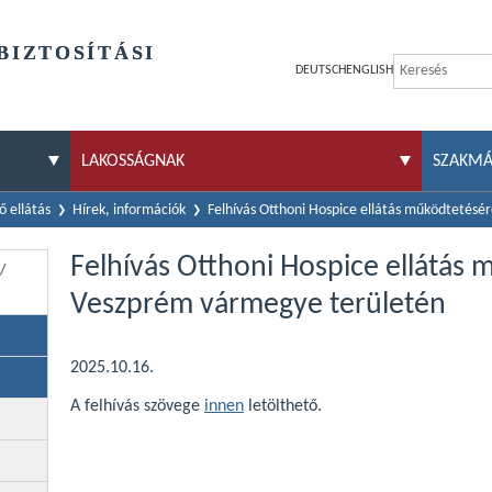
BIZTOSÍTÁSI
DEUTSCH
ENGLISH
LAKOSSÁGNAK
SZAKM
 ellátás
Hírek, információk
Felhívás Otthoni Hospice ellátás működtetés
Felhívás Otthoni Hospice ellátás
/
Veszprém vármegye területén
2025.10.16.
A felhívás szövege
innen
letölthető.