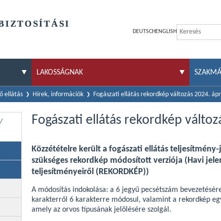
BIZTOSÍTÁSI
DEUTSCH
ENGLISH
LAKOSSÁGNAK
SZAKM
 ellátás
Hírek, információk
Fogászati ellátás rekordkép változás 2024. ápril
Fogászati ellátás rekordkép változá
/
Közzétételre került a fogászati ellátás teljesítmény
szükséges rekordkép módosított verziója (Havi jele
teljesítményeiről (REKORDKÉP))
A módosítás indokolása: a 6 jegyű pecsétszám bevezetésér
karakterről 6 karakterre módosul, valamint a rekordkép eg
amely az orvos típusának jelölésére szolgál.