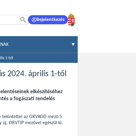
Bejelentkezés
ÁNAK
is 1-től
s 2024. április 1-től
-jelentéseinek elkészítéséhez
ntés a fogászati rendelés
e tekintettel az ORVKOD mező 5
y új, ORVTIP mezővel egészül ki,