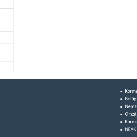
Korm
Belüg
Nemze
Orszá
Kormá
NEAK 