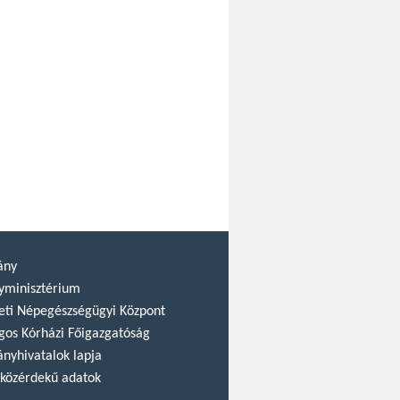
ány
yminisztérium
ti Népegészségügyi Központ
gos Kórházi Főigazgatóság
nyhivatalok lapja
közérdekű adatok