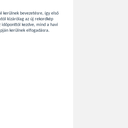
ól kerülnek bevezetésre, így első
tól kizárólag az új rekordkép
z időponttól kezdve, mind a havi
apján kerülnek elfogadásra.