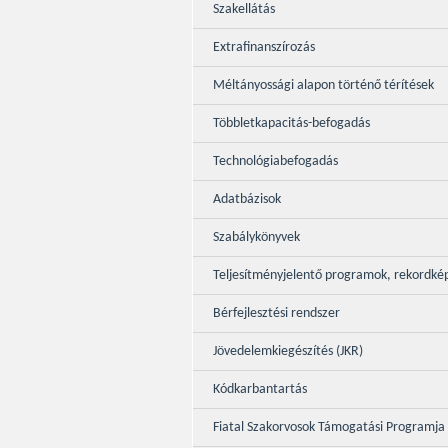
Szakellátás
Extrafinanszírozás
Méltányossági alapon történő térítések
Többletkapacitás-befogadás
Technológiabefogadás
Adatbázisok
Szabálykönyvek
Teljesítményjelentő programok, rekordké
Bérfejlesztési rendszer
Jövedelemkiegészítés (JKR)
Kódkarbantartás
Fiatal Szakorvosok Támogatási Programja