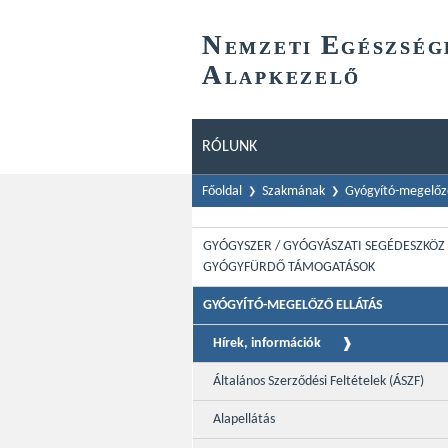
N
E
EMZETI
GÉSZSÉG
A
LAPKEZELŐ
RÓLUNK
Főoldal
Szakmának
Gyógyító-megelőző
GYÓGYSZER / GYÓGYÁSZATI SEGÉDESZKÖZ 
GYÓGYFÜRDŐ TÁMOGATÁSOK
GYÓGYÍTÓ-MEGELŐZŐ ELLÁTÁS
Hírek, információk
Általános Szerződési Feltételek (ÁSZF)
Alapellátás