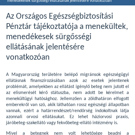
menedékesek sürgősségi ellátásának jelentésére vonatkozóan
Az Országos Egészségbiztosítási
Pénztár tájékoztatója a menekültek,
menedékesek sürgősségi
ellátásának jelentésére
vonatkozóan
A Magyarország területére belépő migránsok egészségügyi
ellátásnak finanszírozásában azok az esetek jelentenek
problémát, amelyekben az ellátást igénylő beteg nem jutott el
az elismerését kérő státuszba, nem adott be kérelmet a
menekültügyi hatósághoz. Jellemzően a zöldhatáron elfogott
emberekről van szó, akik láthatóan rossz egészségi állapotban
vannak, ezért a határrendészet/rendőrség indokoltnak látja
azonnali orvosi ellátásukat. Ez lehet háziorvosi praxis,
járóbeteg-szakellátó vagy fekvőbeteg-ellátó intézmény is.
Mivel a betegnek nem volt lehetősége beadni a