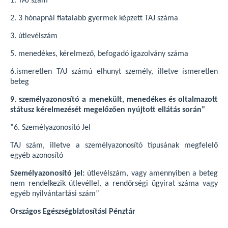
1. TAJ szám
2. 3 hónapnál fiatalabb gyermek képzett TAJ száma
3. útlevélszám
5. menedékes, kérelmező, befogadó igazolvány száma
6.ismeretlen TAJ számú elhunyt személy, illetve ismeretlen
beteg
9. személyazonosító a menekült, menedékes és oltalmazott
státusz kérelmezését megelőzően nyújtott ellátás során”
”6. Személyazonosító Jel
TAJ szám, illetve a személyazonosító típusának megfelelő
egyéb azonosító
Személyazonosító jel:
útlevélszám, vagy amennyiben a beteg
nem rendelkezik útlevéllel, a rendőrségi ügyirat száma vagy
egyéb nyilvántartási szám”
Országos Egészségbiztosítási Pénztár