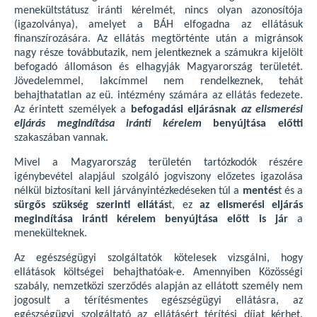
menekültstátusz iránti kérelmét, nincs olyan azonosítója
(igazolványa), amelyet a BÁH elfogadna az ellátásuk
finanszírozására. Az ellátás megtörténte után a migránsok
nagy része továbbutazik, nem jelentkeznek a számukra kijelölt
befogadó állomáson és elhagyják Magyarország területét.
Jövedelemmel, lakcímmel nem rendelkeznek, tehát
behajthatatlan az eü. intézmény számára az ellátás fedezete.
Az érintett személyek a
befogadási eljárásnak
az elismerési
eljárás megindítása iránti
kérelem
benyújtása előtti
szakaszában vannak.
Mivel a Magyarország területén tartózkodók részére
igénybevétel alapjául szolgáló jogviszony előzetes igazolása
nélkül biztosítani kell járványintézkedéseken túl a
mentés
t és a
sürgős szükség szerinti ellátás
t, ez
az elismerési eljárás
megindítása iránti kérelem benyújtása előtt is jár
a
menekülteknek.
Az egészségügyi szolgáltatók kötelesek vizsgálni, hogy
ellátások költségei behajthatóak-e. Amennyiben Közösségi
szabály, nemzetközi szerződés alapján az ellátott személy nem
jogosult a térítésmentes egészségügyi ellátásra, az
egészségügyi szolgáltató az ellátásért térítési díjat kérhet.