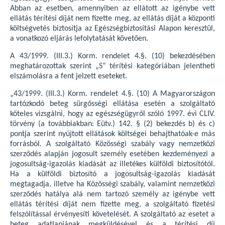
Abban az esetben, amennyiben az ellátott az igénybe vett
ellátás térítési díját nem fizette meg, az ellátás díját a központi
költségvetés biztosítja az Egészségbiztosítási Alapon keresztül,
a vonatkozó eljárás lefolytatását követően.
A 43/1999. (III.3.) Korm. rendelet 4.§. (10) bekezdésében
meghatározottak szerint „S” térítési kategóriában jelentheti
elszámolásra a fent jelzett eseteket.
„43/1999. (III.3.) Korm. rendelet 4.§. (10) A Magyarországon
tartózkodó beteg sürgősségi ellátása esetén a szolgáltató
köteles vizsgálni, hogy az egészségügyről szóló 1997. évi CLIV.
törvény (a továbbiakban: Eütv.) 142. § (2) bekezdés b) és c)
pontja szerint nyújtott ellátások költségei behajthatóak-e más
forrásból. A szolgáltató Közösségi szabály vagy nemzetközi
szerződés alapján jogosult személy esetében kezdeményezi a
jogosultság-igazolás kiadását az illetékes külföldi biztosítótól.
Ha a külföldi biztosító a jogosultság-igazolás kiadását
megtagadja, illetve ha Közösségi szabály, valamint nemzetközi
szerződés hatálya alá nem tartozó személy az igénybe vett
ellátás térítési díját nem fizette meg, a szolgáltató fizetési
felszólítással érvényesíti követelését. A szolgáltató az esetet a
beteg adatlapjának megküldésével és a térítési díj