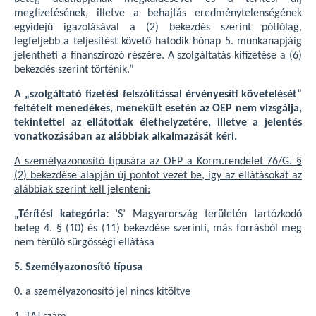
megfizetésének, illetve a behajtás eredménytelenségének
egyidejű igazolásával a (2) bekezdés szerint pótlólag,
legfeljebb a teljesítést követő hatodik hónap 5. munkanapjáig
jelentheti a finanszírozó részére. A szolgáltatás kifizetése a (6)
bekezdés szerint történik.”
A „szolgáltató fizetési felszólítással érvényesíti követelését”
feltételt menedékes, menekült esetén az OEP nem vizsgálja,
tekintettel az ellátottak élethelyzetére, illetve a jelentés
vonatkozásában az alábbiak alkalmazását kéri.
A személyazonosító típusára az OEP a Korm.rendelet 76/G. §
(2) bekezdése alapján új pontot vezet be, így az ellátásokat az
alábbiak szerint kell jelenteni:
„Térítési kategória:
’S’ Magyarország területén tartózkodó
beteg 4. § (10) és (11) bekezdése szerinti, más forrásból meg
nem térülő sürgősségi ellátása
5. Személyazonosító típusa
0. a személyazonosító jel nincs kitöltve