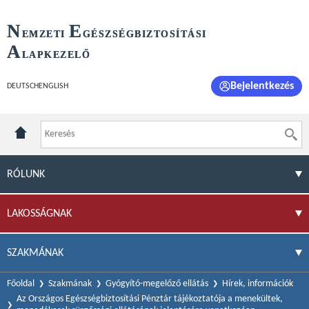
N
E
EMZETI
GÉSZSÉGBIZTOSÍTÁSI
A
LAPKEZELŐ
Bejelentkezés
DEUTSCH
ENGLISH
RÓLUNK
LAKOSSÁGNAK
SZAKMÁNAK
Főoldal
Szakmának
Gyógyító-megelőző ellátás
Hírek, információk
Az Országos Egészségbiztosítási Pénztár tájékoztatója a menekültek,