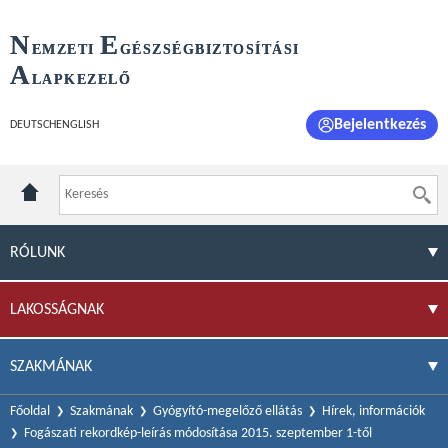
N
E
EMZETI
GÉSZSÉGBIZTOSÍTÁSI
A
LAPKEZELŐ
Bejelentkezés
DEUTSCH
ENGLISH
RÓLUNK
LAKOSSÁGNAK
SZAKMÁNAK
Főoldal
Szakmának
Gyógyító-megelőző ellátás
Hírek, információk
Fogászati rekordkép-leírás módosítása 2015. szeptember 1-től