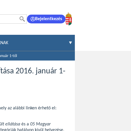
Bejelentkezés
ÁNAK
anuár 1-től
tása 2016. január 1-
ely az alábbi linken érhető el:
lt ellátása
és a
05 Magyar
ategóriák hatályon kívül helyezése.