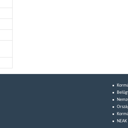
Korm
Belüg
Nemze
Orszá
Kormá
NEAK 