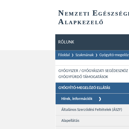
N
E
EMZETI
GÉSZSÉG
A
LAPKEZELŐ
RÓLUNK
Főoldal
Szakmának
Gyógyító-megelőző
GYÓGYSZER / GYÓGYÁSZATI SEGÉDESZKÖZ 
GYÓGYFÜRDŐ TÁMOGATÁSOK
GYÓGYÍTÓ-MEGELŐZŐ ELLÁTÁS
Hírek, információk
Általános Szerződési Feltételek (ÁSZF)
Alapellátás