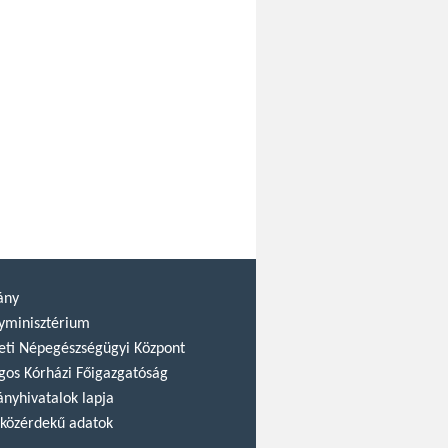
ány
yminisztérium
ti Népegészségügyi Központ
gos Kórházi Főigazgatóság
nyhivatalok lapja
közérdekű adatok