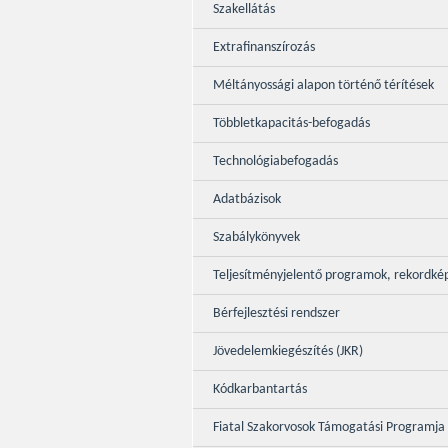
Szakellátás
Extrafinanszírozás
Méltányossági alapon történő térítések
Többletkapacitás-befogadás
Technológiabefogadás
Adatbázisok
Szabálykönyvek
Teljesítményjelentő programok, rekordké
Bérfejlesztési rendszer
Jövedelemkiegészítés (JKR)
Kódkarbantartás
Fiatal Szakorvosok Támogatási Programja