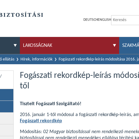
BIZTOSÍTÁSI
DEUTSCH
ENGLISH
LAKOSSÁGNAK
SZAKM
 ellátás
Hírek, információk
Fogászati rekordkép-leírás módosítása 2016. j
Fogászati rekordkép-leírás módosí
/
től
Tisztelt Fogászati Szolgáltató!
2016. január 1-től módosul a fogászati rekordkép-leírás, am
Fogászati rekordkép
Módosítás:
02 Magyar biztosítással nem rendelkező menekü
biztosítással nem rendelkező menedékes ellátása
térítési k