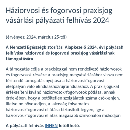
Háziorvosi és fogorvosi praxisjog
vásárlási pályázati felhívás 2024
(érvényes: 2024. március 25-től)
A Nemzeti Egészségbiztosítási Alapkezelő 2024. évi pályázati
felhívása háziorvosi és fogorvosi praxisjog vásárlásának
támogatására
A támogatás célja a praxisjoggal nem rendelkező háziorvosok
és fogorvosok részére a praxisjog megvásárlásához vissza nem
térítendő támogatás nyújtása a háziorvosi/fogorvosi
életpályán való elinduláshoz/újrainduláshoz. A praxisjogukat
értékesíteni kívánó háziorvosok/fogorvosok pótlása, annak
érdekében, hogy a betöltetlen szolgálatok száma csökkenjen,
illetve ne növekedjen, a lakosság folyamatos
háziorvosi/fogorvosi ellátása biztosított legyen, így a
háziorvosi/fogorvosi ellátás magasabb színvonalon működjön.
A pályázati felhívás
INNEN
letölthető.