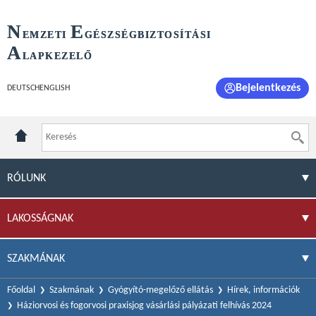
N
E
EMZETI
GÉSZSÉGBIZTOSÍTÁSI
A
LAPKEZELŐ
Bejelentkezés
DEUTSCH
ENGLISH
RÓLUNK
LAKOSSÁGNAK
SZAKMÁNAK
Főoldal
Szakmának
Gyógyító-megelőző ellátás
Hírek, információk
Háziorvosi és fogorvosi praxisjog vásárlási pályázati felhívás 2024