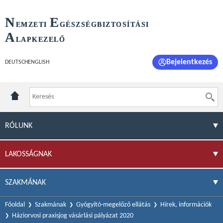
N
E
EMZETI
GÉSZSÉGBIZTOSÍTÁSI
A
LAPKEZELŐ
Bejelentkezés
DEUTSCH
ENGLISH
RÓLUNK
LAKOSSÁGNAK
SZAKMÁNAK
Főoldal
Szakmának
Gyógyító-megelőző ellátás
Hírek, információk
Háziorvosi praxisjog vásárlási pályázat 2020