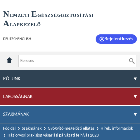
N
E
EMZETI
GÉSZSÉGBIZTOSÍTÁSI
A
LAPKEZELŐ
Bejelentkezés
DEUTSCH
ENGLISH
RÓLUNK
LAKOSSÁGNAK
SZAKMÁNAK
Főoldal
Szakmának
Gyógyító-megelőző ellátás
Hírek, információk
Háziorvosi praxisjog vásárlási pályázati felhívás 2023