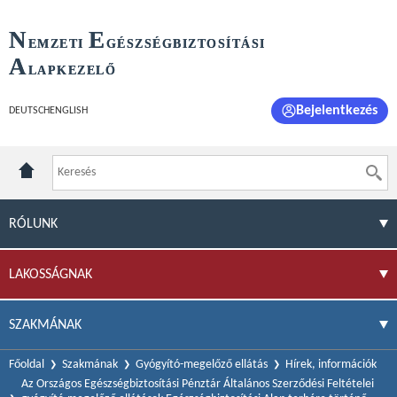
N
E
EMZETI
GÉSZSÉGBIZTOSÍTÁSI
A
LAPKEZELŐ
Bejelentkezés
DEUTSCH
ENGLISH
RÓLUNK
LAKOSSÁGNAK
SZAKMÁNAK
Főoldal
Szakmának
Gyógyító-megelőző ellátás
Hírek, információk
Az Országos Egészségbiztosítási Pénztár Általános Szerződési Feltételei