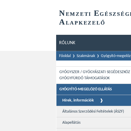
N
E
EMZETI
GÉSZSÉG
A
LAPKEZELŐ
RÓLUNK
Főoldal
Szakmának
Gyógyító-megelőző
GYÓGYSZER / GYÓGYÁSZATI SEGÉDESZKÖZ 
GYÓGYFÜRDŐ TÁMOGATÁSOK
GYÓGYÍTÓ-MEGELŐZŐ ELLÁTÁS
Hírek, információk
Általános Szerződési Feltételek (ÁSZF)
Alapellátás