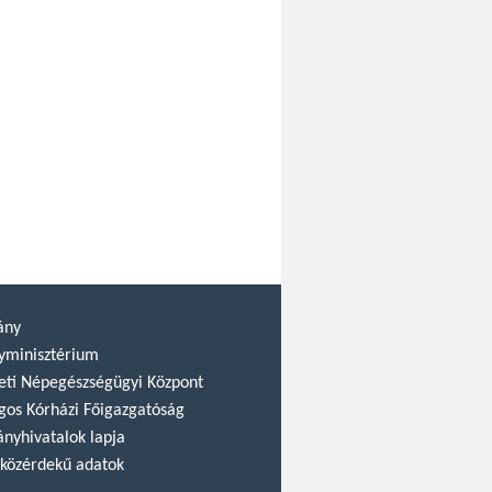
ány
yminisztérium
ti Népegészségügyi Központ
gos Kórházi Főigazgatóság
nyhivatalok lapja
közérdekű adatok