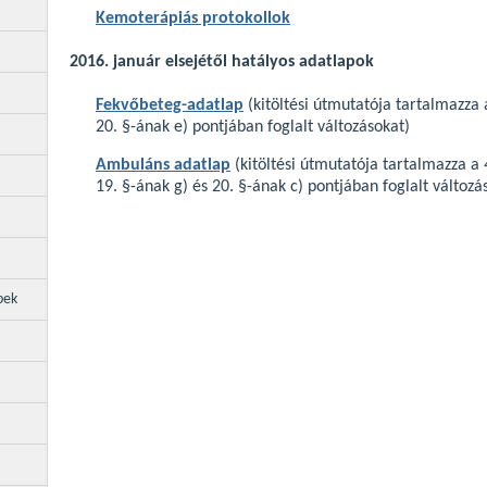
Kemoterápiás protokollok
2016. január elsejétől hatályos adatlapok
Fekvőbeteg-adatlap
(kitöltési útmutatója tartalmazza
20. §-ának e) pontjában foglalt változásokat)
Ambuláns adatlap
(kitöltési útmutatója tartalmazza a
4
19. §-ának g) és 20. §-ának c) pontjában foglalt változá
pek