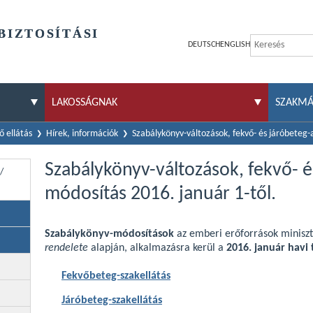
BIZTOSÍTÁSI
DEUTSCH
ENGLISH
LAKOSSÁGNAK
SZAKM
 ellátás
Hírek, információk
Szabálykönyv-változások, fekvő- és járóbeteg-
Szabálykönyv-változások, fekvő- é
/
módosítás 2016. január 1-től.
Szabálykönyv-módosítások
az emberi erőforrások minisz
rendelete
alapján, alkalmazásra kerül a
2016. január havi 
Fekvőbeteg-szakellátás
Járóbeteg-szakellátás