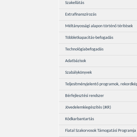
Szakellátás
Extrafinanszírozás
Méltányossági alapon történő térítések
Többletkapacitás-befogadás
Technológiabefogadás
Adatbázisok
Szabálykönyvek
Teljesítményjelentő programok, rekordké
Bérfejlesztési rendszer
Jövedelemkiegészítés (JKR)
Kódkarbantartás
Fiatal Szakorvosok Támogatási Programja