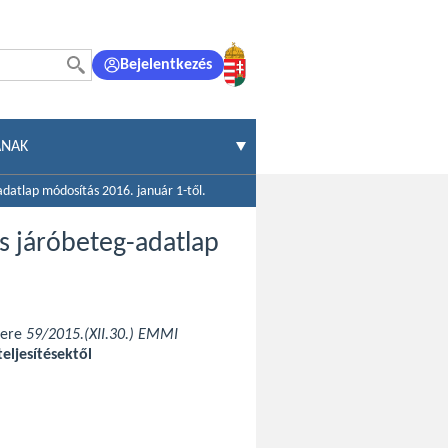
Bejelentkezés
ÁNAK
adatlap módosítás 2016. január 1-től.
s járóbeteg-adatlap
tere
59/2015.(XII.30.) EMMI
teljesítésektől