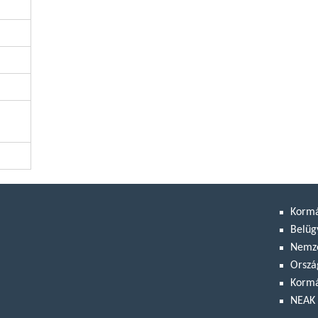
Korm
Belüg
Nemze
Orszá
Kormá
NEAK 