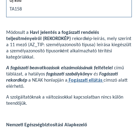
TA158
Módosult a
Havi jelentés a fogászati rendelés
teljesítményeiről
(REKORDKÉP)
rekordkép-leírás, mely szerint
a 11 mező (AZ_TIP: személyazonosító típusa) leírása kiegészült
a személyazonosító típusonként alkalmazható térítési
kategóriákkal.
A fogászati beavatkozások elszámolásának feltételei
című
táblázat, a hatályos
fogászati szabálykönyv
és
Fogászati
rekordkép
a NEAK honlapján a
Fogászati ellátás
címszó alatt
elérhető.
A szolgáltatóknak a változásokkal kapcsolatban nincs külön
teendőjük.
Nemzeti Egészségbiztosítási Alapkezelő