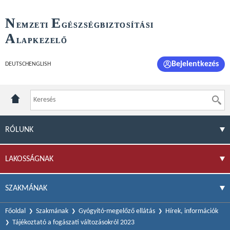
N
E
EMZETI
GÉSZSÉGBIZTOSÍTÁSI
A
LAPKEZELŐ
Bejelentkezés
DEUTSCH
ENGLISH
RÓLUNK
LAKOSSÁGNAK
SZAKMÁNAK
Főoldal
Szakmának
Gyógyító-megelőző ellátás
Hírek, információk
Tájékoztató a fogászati változásokról 2023