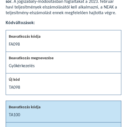
sor.
A jogszabály-módosításban foglaltakat a 2023. február
havi teljesítmények elszámolásától kell alkalmazni, a NEAK a
teljesítmény-elszámolást ennek megfelelően hajtotta végre.
Kódváltozások:
FA098
Gyökérkezelés
TA098
TA100