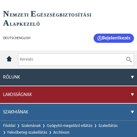
N
E
EMZETI
GÉSZSÉGBIZTOSÍTÁSI
A
LAPKEZELŐ
Bejelentkezés
DEUTSCH
ENGLISH
RÓLUNK
LAKOSSÁGNAK
SZAKMÁNAK
Főoldal
Szakmának
Gyógyító-megelőző ellátás
Szakellátás
Fekvőbeteg-szakellátás
Archívum