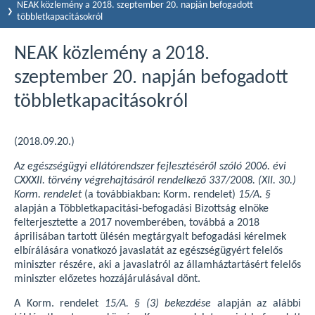
NEAK közlemény a 2018. szeptember 20. napján befogadott
többletkapacitásokról
NEAK közlemény a 2018.
szeptember 20. napján befogadott
többletkapacitásokról
(2018.09.20.)
Az egészségügyi ellátórendszer fejlesztéséről szóló 2006. évi
CXXXII. törvény végrehajtásáról rendelkező 337/2008. (XII. 30.)
Korm. rendelet
(a továbbiakban: Korm. rendelet)
15/A. §
alapján a Többletkapacitási-befogadási Bizottság elnöke
felterjesztette a 2017 novemberében, továbbá a 2018
áprilisában tartott ülésén megtárgyalt befogadási kérelmek
elbírálására vonatkozó javaslatát az egészségügyért felelős
miniszter részére, aki a javaslatról az államháztartásért felelős
miniszter előzetes hozzájárulásával dönt.
A Korm. rendelet
15/A. § (3) bekezdése
alapján az alábbi