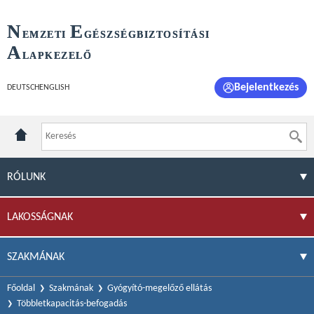
N
E
EMZETI
GÉSZSÉGBIZTOSÍTÁSI
A
LAPKEZELŐ
Bejelentkezés
DEUTSCH
ENGLISH
RÓLUNK
LAKOSSÁGNAK
SZAKMÁNAK
Főoldal
Szakmának
Gyógyító-megelőző ellátás
Többletkapacitás-befogadás