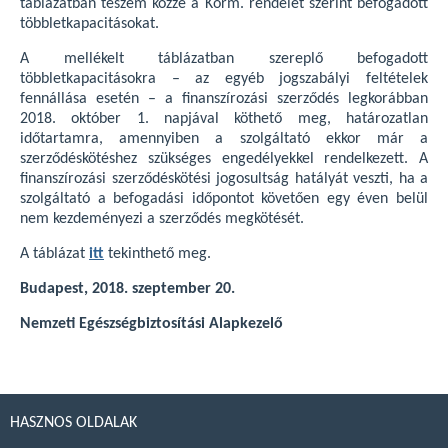
táblázatban teszem közzé a Korm. rendelet szerint befogadott
többletkapacitásokat.
A mellékelt táblázatban szereplő befogadott
többletkapacitásokra – az egyéb jogszabályi feltételek
fennállása esetén – a finanszírozási szerződés legkorábban
2018. október 1. napjával köthető meg, határozatlan
időtartamra, amennyiben a szolgáltató ekkor már a
szerződéskötéshez szükséges engedélyekkel rendelkezett. A
finanszírozási szerződéskötési jogosultság hatályát veszti, ha a
szolgáltató a befogadási időpontot követően egy éven belül
nem kezdeményezi a szerződés megkötését.
A táblázat
itt
tekinthető meg.
Budapest, 2018. szeptember 20.
Nemzeti Egészségbiztosítási Alapkezelő
HASZNOS OLDALAK