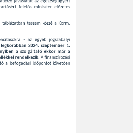
atkozó javaslatát az egészségügyért
tartásért felelős miniszter előzetes
i táblázatban teszem közzé a Korm.
pacitásokra - az egyéb jogszabályi
s legkorábban 2024. szeptember 1.
yiben a szolgáltató ekkor már a
llékkel rendelkezik
. A finanszírozási
tató a befogadási időpontot követően