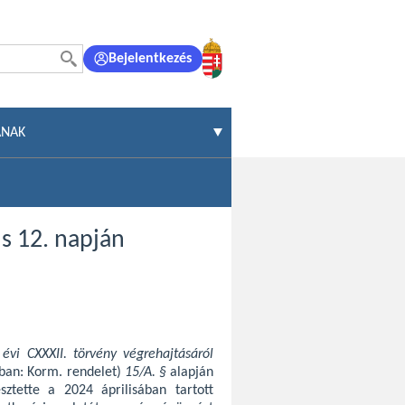
Bejelentkezés
ÁNAK
s 12. napján
 évi CXXXII. törvény végrehajtásáról
kban: Korm. rendelet)
15/A. §
alapján
esztette a 2024 áprilisában tartott