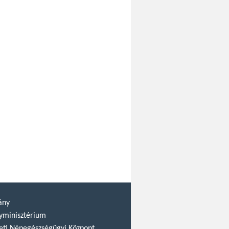
ány
yminisztérium
ti Népegészségügyi Központ