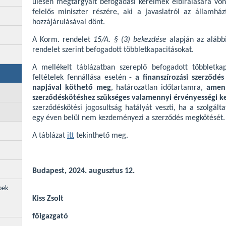
ülésén megtárgyalt befogadási kérelmek elbírálására von
felelős miniszter részére, aki a javaslatról az államház
hozzájárulásával dönt.
A Korm. rendelet
15/A. § (3) bekezdése
alapján az alább
rendelet szerint befogadott többletkapacitásokat.
A mellékelt táblázatban szereplő befogadott többletka
feltételek fennállása esetén -
a finanszírozási szerződé
napjával köthető meg
, határozatlan időtartamra,
amenn
szerződéskötéshez szükséges valamennyi érvényességi ke
szerződéskötési jogosultság hatályát veszti, ha a szolgál
egy éven belül nem kezdeményezi a szerződés megkötését.
A táblázat
itt
tekinthető meg.
Budapest, 2024. augusztus 12.
pek
Kiss Zsolt
főigazgató