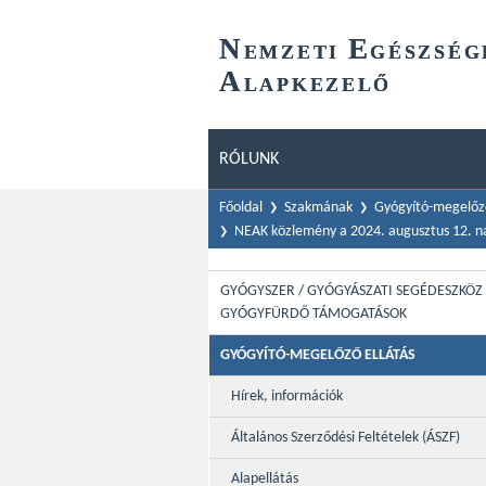
N
E
EMZETI
GÉSZSÉG
A
LAPKEZELŐ
RÓLUNK
Főoldal
Szakmának
Gyógyító-megelőző
NEAK közlemény a 2024. augusztus 12. na
GYÓGYSZER / GYÓGYÁSZATI SEGÉDESZKÖZ 
GYÓGYFÜRDŐ TÁMOGATÁSOK
GYÓGYÍTÓ-MEGELŐZŐ ELLÁTÁS
Hírek, információk
Általános Szerződési Feltételek (ÁSZF)
Alapellátás