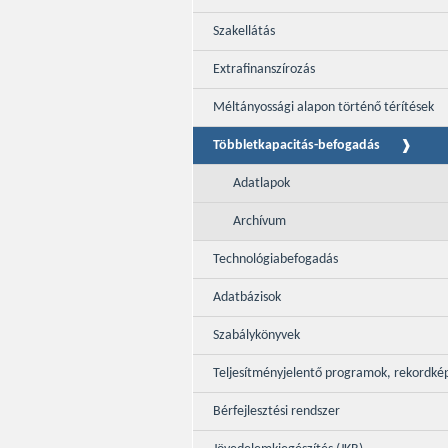
Szakellátás
Extrafinanszírozás
Méltányossági alapon történő térítések
Többletkapacitás-befogadás
Adatlapok
Archívum
Technológiabefogadás
Adatbázisok
Szabálykönyvek
Teljesítményjelentő programok, rekordké
Bérfejlesztési rendszer