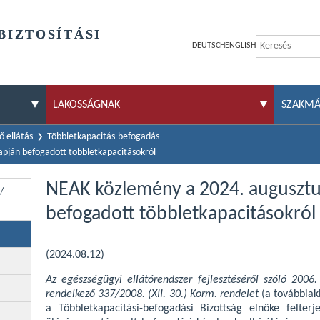
BIZTOSÍTÁSI
DEUTSCH
ENGLISH
LAKOSSÁGNAK
SZAKM
 ellátás
Többletkapacitás-befogadás
pján befogadott többletkapacitásokról
NEAK közlemény a 2024. augusztu
/
befogadott többletkapacitásokról
(2024.08.12)
Az egészségügyi ellátórendszer fejlesztéséről szóló 2006.
rendelkező 337/2008. (XII. 30.) Korm. rendelet
(a továbbia
a Többletkapacitási-befogadási Bizottság elnöke felterj