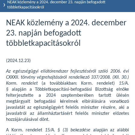
NEAK közlemény a 2024. december 23. napján befogadott
többletkapacitásokról
NEAK közlemény a 2024. december
23. napján befogadott
többletkapacitásokról
(2024.12.23)
Az egészségügyi ellátórendszer fejlesztéséről szóló 2006. évi
CXXXII. törvény végrehajtásáról rendelkező 337/2008. (XII. 30.)
Korm. rendelet
(a továbbiakban: Korm. rendelet)
15/A.
§
alapján a Többletkapacitási-befogadási Bizottság elnöke
felterjesztette a 2024 szeptemberében tartott ülésén
megtárgyalt befogadási kérelmek elbírálására vonatkozó
javaslatát az egészségügyért felelős miniszter részére, aki a
javaslatról az államháztartásért felelős miniszter előzetes
hozzájárulásával dönt.
A Korm. rendelet
15/A. § (3) bekezdése
alapján az alábbi