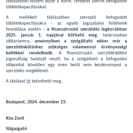
táblázatban teszem közzé a Korm. rendelet szerint befogadott
többletkapacitásokat.
A mellékelt táblázatban szereplő befogadott
többletkapacitásokra - az egyéb jogszabályi feltételek
fennállása esetén -
a finanszírozási szerződés legkorábban
2025. január 1. napjával köthető meg
, határozatlan
időtartamra,
amennyiben a szolgáltató ekkor már a
szerződéskötéshez szükséges valamennyi érvényességi
kellékkel rendelkezik
. A finanszírozási szerződéskötési
jogosultság hatályát veszti, ha a szolgáltató a befogadási
időpontot követően egy éven belül nem kezdeményezi a
szerződés megkötését.
A táblázat
itt
tekinthető meg.
Budapest, 2024. december 23.
Kiss Zsolt
főigazgató