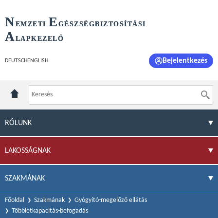
N
E
EMZETI
GÉSZSÉGBIZTOSÍTÁSI
A
LAPKEZELŐ
Bejelentkezés
DEUTSCH
ENGLISH
RÓLUNK
LAKOSSÁGNAK
SZAKMÁNAK
Főoldal
Szakmának
Gyógyító-megelőző ellátás
Többletkapacitás-befogadás